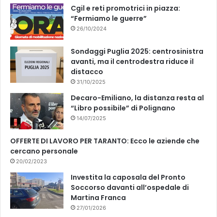
k
Cgil e reti promotrici in piazza:
“Fermiamo le guerre”
26/10/2024
Sondaggi Puglia 2025: centrosinistra
avanti, ma il centrodestra riduce il
distacco
31/10/2025
Decaro-Emiliano, la distanza resta al
“Libro possibile” di Polignano
14/07/2025
OFFERTE DI LAVORO PER TARANTO: Ecco le aziende che
cercano personale
20/02/2023
Investita la caposala del Pronto
Soccorso davanti all’ospedale di
Martina Franca
27/01/2026