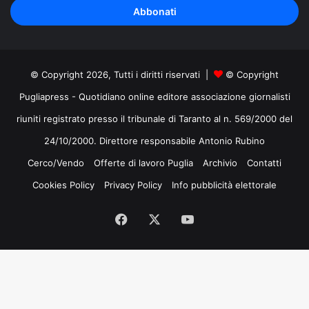
indirizzo
mail
© Copyright 2026, Tutti i diritti riservati |
© Copyright
Pugliapress - Quotidiano online editore associazione giornalisti
riuniti registrato presso il tribunale di Taranto al n. 569/2000 del
24/10/2000. Direttore responsabile Antonio Rubino
Cerco/Vendo
Offerte di lavoro Puglia
Archivio
Contatti
Cookies Policy
Privacy Policy
Info pubblicità elettorale
Facebook
X
You
Tube