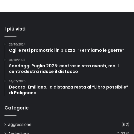
I più visti
26/10/2024
Cgil e reti promotrici in piazza: “Fermiamo le guerre”
31/10/2025
Sondaggi Puglia 2025: centrosinistra avanti, ma il
centrodestra riduce il distacco
14/07/2025
Decaro-Emiliano, la distanza resta al “Libro possibile”
di Polignano
Categorie
aggressione
(62)
Agricoltura
(1.224)