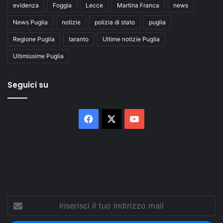
evidenza
Foggia
Lecce
Martina Franca
news
News Puglia
notizie
polizia di stato
puglia
Regione Puglia
taranto
Ultime notizie Puglia
Ultimissime Puglia
Seguici su
Facebook
X
You
Tube
Inserisci
il
tuo