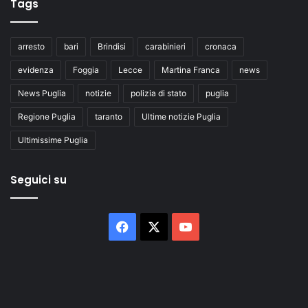
Tags
arresto
bari
Brindisi
carabinieri
cronaca
evidenza
Foggia
Lecce
Martina Franca
news
News Puglia
notizie
polizia di stato
puglia
Regione Puglia
taranto
Ultime notizie Puglia
Ultimissime Puglia
Seguici su
Facebook
X
You
Tube