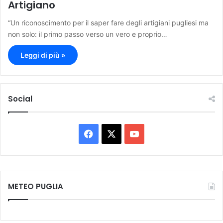
Artigiano
“Un riconoscimento per il saper fare degli artigiani pugliesi ma
non solo: il primo passo verso un vero e proprio…
Leggi di più »
Social
F
X
Y
a
o
c
u
METEO PUGLIA
e
T
b
u