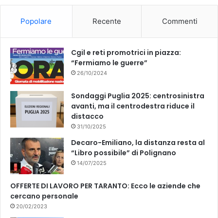
o
b
Popolare
Recente
Commenti
o
e
k
Cgil e reti promotrici in piazza:
“Fermiamo le guerre”
26/10/2024
Sondaggi Puglia 2025: centrosinistra
avanti, ma il centrodestra riduce il
distacco
31/10/2025
Decaro-Emiliano, la distanza resta al
“Libro possibile” di Polignano
14/07/2025
OFFERTE DI LAVORO PER TARANTO: Ecco le aziende che
cercano personale
20/02/2023