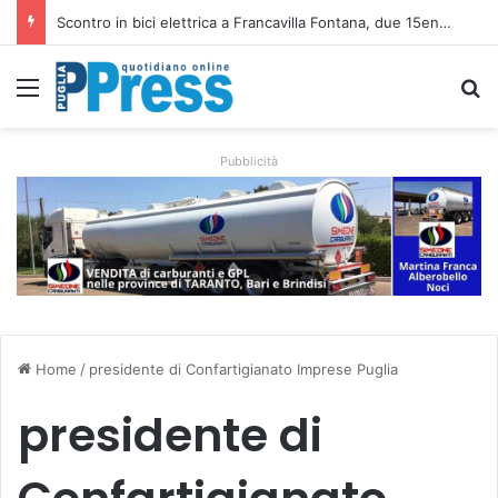
Altamura, aziende agricole donano foraggio all’allevatore colpito dall’incendio nell’Alta Murgia
Menu
C
Pubblicità
Home
/
presidente di Confartigianato Imprese Puglia
presidente di