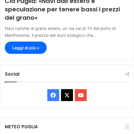
Cia Puglia: «Navi dall’estero e
speculazione per tenere bassi i prezzi
del grano»
Navi cariche di grano estero, un via vai di Tir dal porto di
Manfredonia, il prezzo del duro biologico che…
Leggi di più »
Social
F
X
Y
a
o
c
u
METEO PUGLIA
e
T