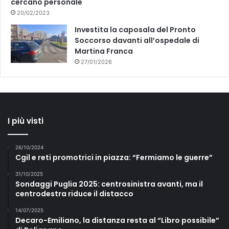
cercano personale
20/02/2023
Investita la caposala del Pronto
Soccorso davanti all’ospedale di
Martina Franca
27/01/2026
I più visti
26/10/2024
Cgil e reti promotrici in piazza: “Fermiamo le guerre”
31/10/2025
Sondaggi Puglia 2025: centrosinistra avanti, ma il
centrodestra riduce il distacco
14/07/2025
Decaro-Emiliano, la distanza resta al “Libro possibile”