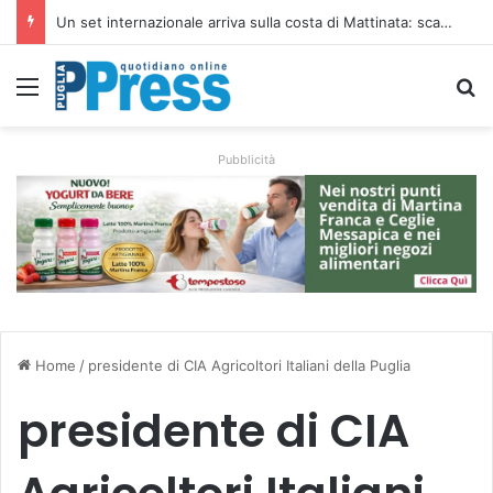
Ombrelloni lasciati sulle spiagge libere, controlli a Vieste e Peschici: liberati oltre 5mila metri quadrati
Menu
C
Pubblicità
Home
/
presidente di CIA Agricoltori Italiani della Puglia
presidente di CIA