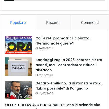
b
u
o
b
Popolare
Recente
Commenti
o
e
k
Cgil e reti promotrici in piazza:
“Fermiamo le guerre”
26/10/2024
Sondaggi Puglia 2025: centrosinistra
avanti, ma il centrodestra riduce il
distacco
31/10/2025
Decaro-Emiliano, la distanza resta al
“Libro possibile” di Polignano
14/07/2025
OFFERTE DI LAVORO PER TARANTO: Ecco le aziende che