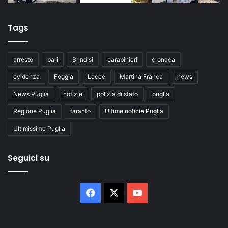
Tags
arresto
bari
Brindisi
carabinieri
cronaca
evidenza
Foggia
Lecce
Martina Franca
news
News Puglia
notizie
polizia di stato
puglia
Regione Puglia
taranto
Ultime notizie Puglia
Ultimissime Puglia
Seguici su
Facebook
X
You
Tube