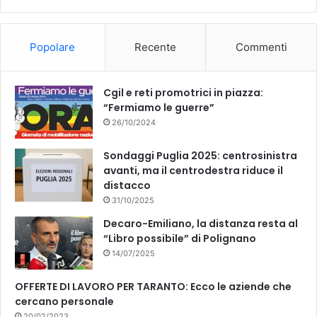
b
u
o
b
Popolare
Recente
Commenti
o
e
k
Cgil e reti promotrici in piazza:
“Fermiamo le guerre”
26/10/2024
Sondaggi Puglia 2025: centrosinistra
avanti, ma il centrodestra riduce il
distacco
31/10/2025
Decaro-Emiliano, la distanza resta al
“Libro possibile” di Polignano
14/07/2025
OFFERTE DI LAVORO PER TARANTO: Ecco le aziende che
cercano personale
20/02/2023