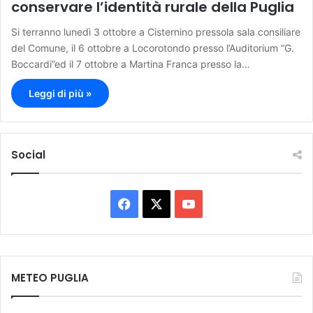
conservare l’identità rurale della Puglia
Si terranno lunedì 3 ottobre a Cisternino pressola sala consiliare
del Comune, il 6 ottobre a Locorotondo presso l’Auditorium “G.
Boccardi”ed il 7 ottobre a Martina Franca presso la…
Leggi di più »
Social
F
X
Y
a
o
c
u
METEO PUGLIA
e
T