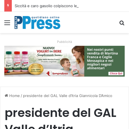
Siccità e caro gasolio colpiscono le campagne pugliesi: irrigare costa il 50,6% in più
Menu
C
Pubblicità
Home
/
presidente del GAL Valle d’Itria Giannicola D’Amico
presidente del GAL