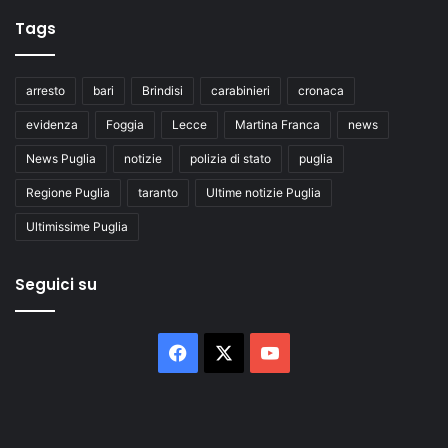
Tags
arresto
bari
Brindisi
carabinieri
cronaca
evidenza
Foggia
Lecce
Martina Franca
news
News Puglia
notizie
polizia di stato
puglia
Regione Puglia
taranto
Ultime notizie Puglia
Ultimissime Puglia
Seguici su
Facebook
X
You
Tube