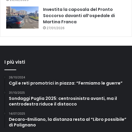
Investita la caposala del Pronto
Soccorso davanti all’ospedale di
Martina Franca
27/01/2026
I più visti
26/10/2024
Cgil e reti promotrici in piazza: “Fermiamo le guerre”
31/10/2025
Sondaggi Puglia 2025: centrosinistra avanti, ma il
centrodestra riduce il distacco
14/07/2025
Decaro-Emiliano, la distanza resta al “Libro possibile”
di Polignano