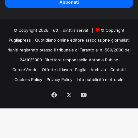
indirizzo
mail
© Copyright 2026, Tutti i diritti riservati |
© Copyright
Pugliapress - Quotidiano online editore associazione giornalisti
riuniti registrato presso il tribunale di Taranto al n. 569/2000 del
24/10/2000. Direttore responsabile Antonio Rubino
Cerco/Vendo
Offerte di lavoro Puglia
Archivio
Contatti
Cookies Policy
Privacy Policy
Info pubblicità elettorale
Facebook
X
You
Tube