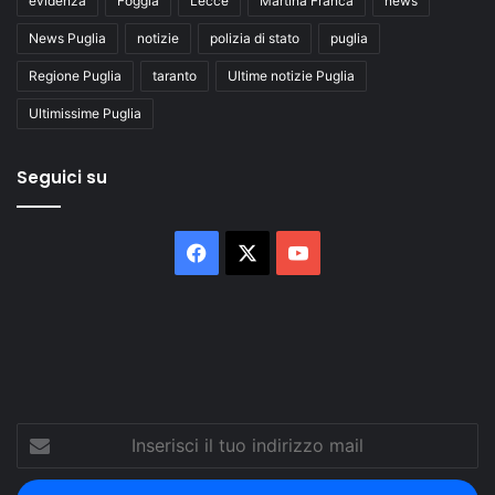
evidenza
Foggia
Lecce
Martina Franca
news
News Puglia
notizie
polizia di stato
puglia
Regione Puglia
taranto
Ultime notizie Puglia
Ultimissime Puglia
Seguici su
Facebook
X
You
Tube
Inserisci
il
tuo