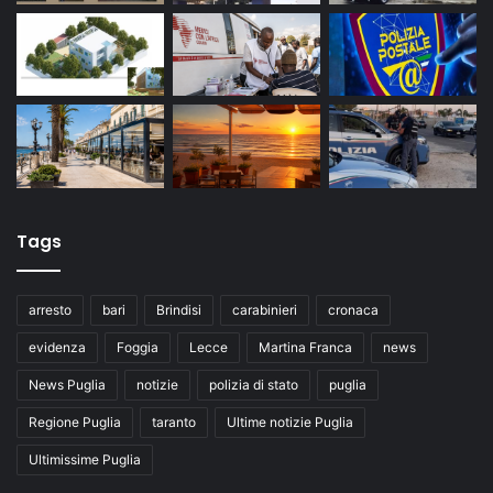
Tags
arresto
bari
Brindisi
carabinieri
cronaca
evidenza
Foggia
Lecce
Martina Franca
news
News Puglia
notizie
polizia di stato
puglia
Regione Puglia
taranto
Ultime notizie Puglia
Ultimissime Puglia