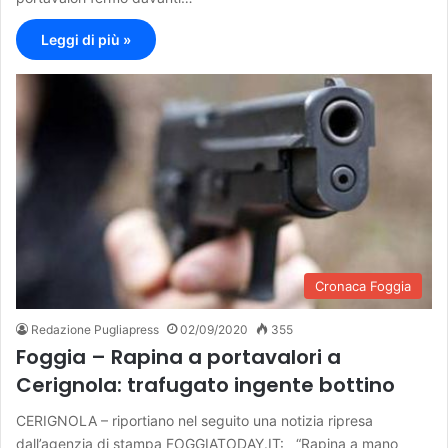
Leggi di più »
Cronaca Foggia
Redazione Pugliapress
02/09/2020
355
Foggia – Rapina a portavalori a
Cerignola: trafugato ingente bottino
CERIGNOLA – riportiano nel seguito una notizia ripresa
dall’agenzia di stampa FOGGIATODAY.IT: “Rapina a mano