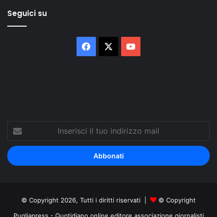
Seguici su
Facebook
X
You
Tube
Inserisci
il
tuo
indirizzo
mail
© Copyright 2026, Tutti i diritti riservati |
© Copyright
Pugliapress - Quotidiano online editore associazione giornalisti