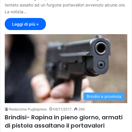
tentato assalto ad un furgone portavallori avvenuto alcune ore.
La notizia…
Leggi di più »
Brindisi e provincia
Redazione Pugliapress
06/11/2017
294
Brindisi- Rapina in pieno giorno, armati
di pistola assaltano il portavalori