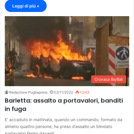
Leggi di più »
Cronaca Ba/Bat
Redazione Pugliapress
02/11/2022
1.043
Barletta: assalto a portavalori, banditi
in fuga
E’ accaduto in mattinata, quando un commando, formato da
almeno quattro persone, ha preso d’assalto un blindato
portavalori fermo davanti…