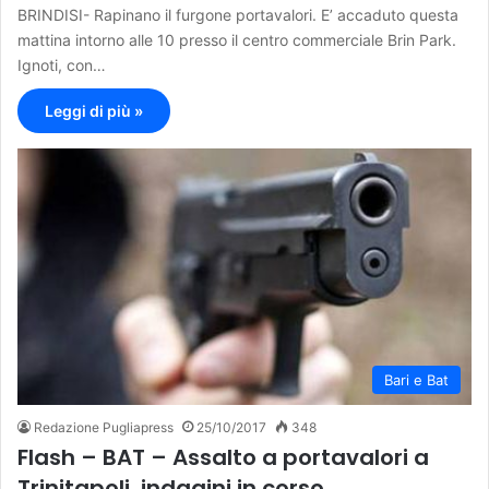
BRINDISI- Rapinano il furgone portavalori. E’ accaduto questa
mattina intorno alle 10 presso il centro commerciale Brin Park.
Ignoti, con…
Leggi di più »
Bari e Bat
Redazione Pugliapress
25/10/2017
348
Flash – BAT – Assalto a portavalori a
Trinitapoli, indagini in corso