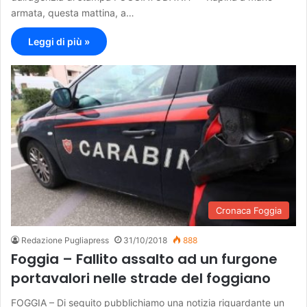
armata, questa mattina, a…
Leggi di più »
Cronaca Foggia
Redazione Pugliapress
31/10/2018
888
Foggia – Fallito assalto ad un furgone
portavalori nelle strade del foggiano
FOGGIA – Di seguito pubblichiamo una notizia riguardante un