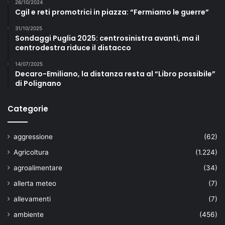
26/10/2024
Cgil e reti promotrici in piazza: “Fermiamo le guerre”
31/10/2025
Sondaggi Puglia 2025: centrosinistra avanti, ma il
centrodestra riduce il distacco
14/07/2025
Decaro-Emiliano, la distanza resta al “Libro possibile”
di Polignano
Categorie
aggressione
(62)
Agricoltura
(1.224)
agroalimentare
(34)
allerta meteo
(7)
allevamenti
(7)
ambiente
(456)