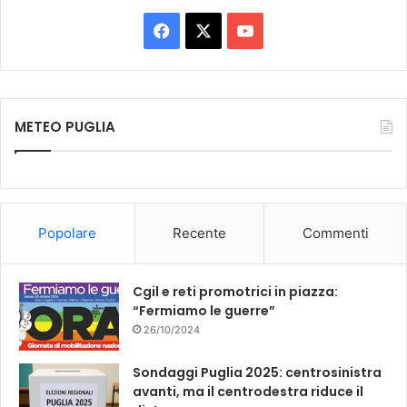
F
X
Y
a
o
c
u
METEO PUGLIA
e
T
b
u
o
b
Popolare
Recente
Commenti
o
e
k
Cgil e reti promotrici in piazza:
“Fermiamo le guerre”
26/10/2024
Sondaggi Puglia 2025: centrosinistra
avanti, ma il centrodestra riduce il