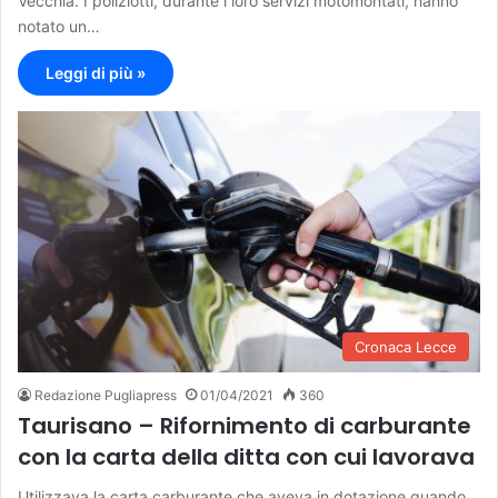
Vecchia. I poliziotti, durante i loro servizi motomontati, hanno
notato un…
Leggi di più »
Cronaca Lecce
Redazione Pugliapress
01/04/2021
360
Taurisano – Rifornimento di carburante
con la carta della ditta con cui lavorava
Utilizzava la carta carburante che aveva in dotazione quando