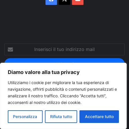
Tube
Inserisci
il
tuo
indirizzo
mail
Diamo valore alla tua privacy
Utilizziamo i cookie per migliorare la tua esperienza di
navigazione, offrirti pubblicità o contenuti personalizzati e
© Copyright 2026, Tutti i diritti riservati |
© Copyright
analizzare il nostro traffico. Cliccando “Accetta tutti”,
Pugliapress - Quotidiano online editore associazione giornalisti
acconsenti al nostro utilizzo dei cookie.
riuniti registrato presso il tribunale di Taranto al n. 569/2000 del
Personalizza
Rifiuta tutto
Accettare tutto
24/10/2000. Direttore responsabile Antonio Rubino
Cerco/Vendo
Offerte di lavoro Puglia
Archivio
Contatti