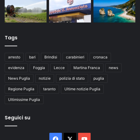
Tags
arresto
bari
Brindisi
carabinieri
cronaca
evidenza
Foggia
Lecce
Martina Franca
news
News Puglia
notizie
polizia di stato
puglia
Regione Puglia
taranto
Ultime notizie Puglia
Ultimissime Puglia
Seguici su
Facebook
X
You