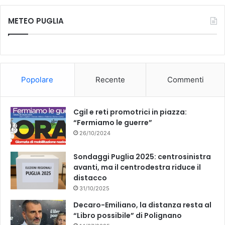
c
u
METEO PUGLIA
e
T
b
u
o
b
Popolare
Recente
Commenti
o
e
k
Cgil e reti promotrici in piazza:
“Fermiamo le guerre”
26/10/2024
Sondaggi Puglia 2025: centrosinistra
avanti, ma il centrodestra riduce il
distacco
31/10/2025
Decaro-Emiliano, la distanza resta al
“Libro possibile” di Polignano