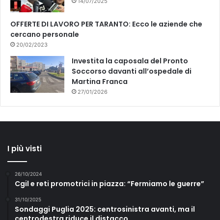
14/07/2025
OFFERTE DI LAVORO PER TARANTO: Ecco le aziende che
cercano personale
20/02/2023
Investita la caposala del Pronto
Soccorso davanti all’ospedale di
Martina Franca
27/01/2026
I più visti
26/10/2024
Cgil e reti promotrici in piazza: “Fermiamo le guerre”
31/10/2025
Sondaggi Puglia 2025: centrosinistra avanti, ma il
centrodestra riduce il distacco