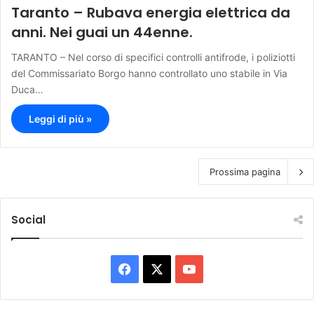
Taranto – Rubava energia elettrica da
anni. Nei guai un 44enne.
TARANTO – Nel corso di specifici controlli antifrode, i poliziotti
del Commissariato Borgo hanno controllato uno stabile in Via
Duca…
Leggi di più »
Prossima pagina
Social
F
X
Y
a
o