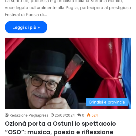
La scrittrice, poetessa e giornalista italiana Stefania Romito,
voce legata culturalmente alla Puglia, parteciperà al prestigioso
Festival di Poesia di…
Leggi di più »
Brindisi e provincia
Redazione Pugliapress
25/08/2024
0
524
Ozionà porta a Ostuni lo spettacolo
“OSO”: musica, poesia e riflessione