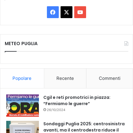
F
X
Y
a
o
c
u
METEO PUGLIA
e
T
b
u
o
b
Popolare
Recente
Commenti
o
e
k
Cgil e reti promotrici in piazza:
“Fermiamo le guerre”
26/10/2024
Sondaggi Puglia 2025: centrosinistra
avanti, ma il centrodestra riduce il