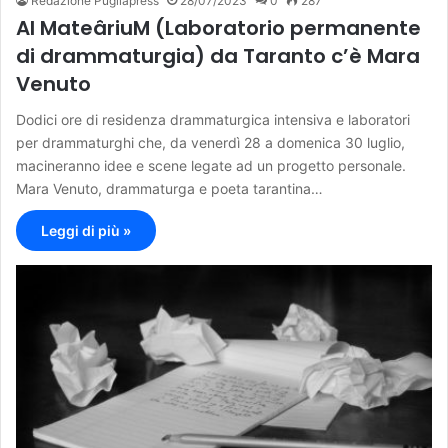
Redazione Pugliapress
28/07/2023
0
287
Al MateâriuM (Laboratorio permanente
di drammaturgia) da Taranto c’è Mara
Venuto
Dodici ore di residenza drammaturgica intensiva e laboratori
per drammaturghi che, da venerdì 28 a domenica 30 luglio,
macineranno idee e scene legate ad un progetto personale.
Mara Venuto, drammaturga e poeta tarantina…
Leggi di più »