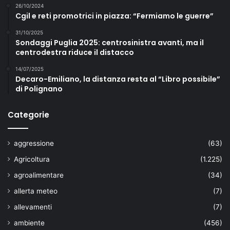
26/10/2024
Cgil e reti promotrici in piazza: “Fermiamo le guerre”
31/10/2025
Sondaggi Puglia 2025: centrosinistra avanti, ma il
centrodestra riduce il distacco
14/07/2025
Decaro-Emiliano, la distanza resta al “Libro possibile”
di Polignano
Categorie
aggressione
(63)
Agricoltura
(1.225)
agroalimentare
(34)
allerta meteo
(7)
allevamenti
(7)
ambiente
(456)