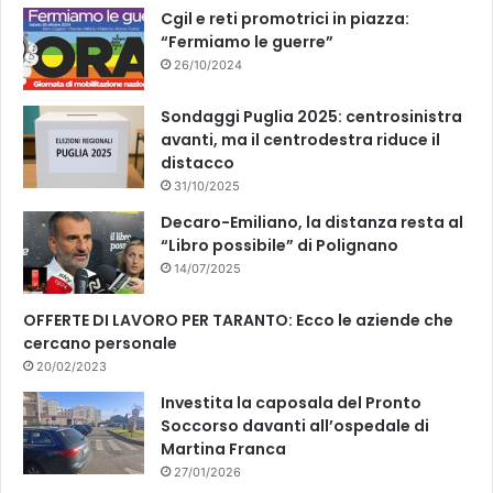
k
Cgil e reti promotrici in piazza:
“Fermiamo le guerre”
26/10/2024
Sondaggi Puglia 2025: centrosinistra
avanti, ma il centrodestra riduce il
distacco
31/10/2025
Decaro-Emiliano, la distanza resta al
“Libro possibile” di Polignano
14/07/2025
OFFERTE DI LAVORO PER TARANTO: Ecco le aziende che
cercano personale
20/02/2023
Investita la caposala del Pronto
Soccorso davanti all’ospedale di
Martina Franca
27/01/2026