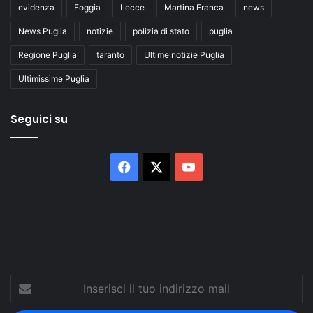
evidenza
Foggia
Lecce
Martina Franca
news
News Puglia
notizie
polizia di stato
puglia
Regione Puglia
taranto
Ultime notizie Puglia
Ultimissime Puglia
Seguici su
Facebook
X
You
Tube
Inserisci
il
tuo