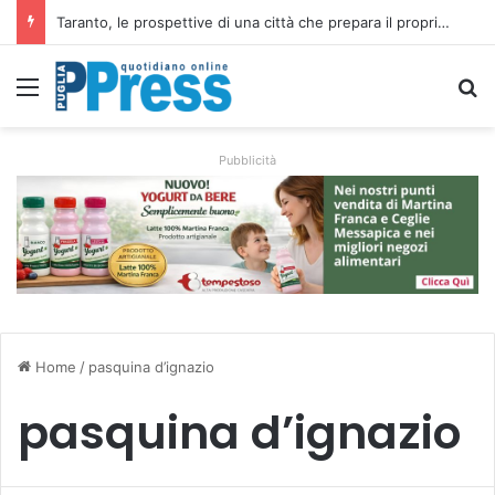
La costa di Taranto, dalle isole Cheradi ai percorsi dello Ionio
Menu
C
Pubblicità
Home
/
pasquina d’ignazio
pasquina d’ignazio