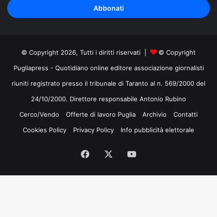
indirizzo
mail
© Copyright 2026, Tutti i diritti riservati |
© Copyright
Pugliapress - Quotidiano online editore associazione giornalisti
riuniti registrato presso il tribunale di Taranto al n. 569/2000 del
24/10/2000. Direttore responsabile Antonio Rubino
Cerco/Vendo
Offerte di lavoro Puglia
Archivio
Contatti
Cookies Policy
Privacy Policy
Info pubblicità elettorale
Facebook
X
You
Tube