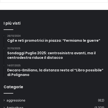
I più visti
26/10/2024
Cgil e reti promotrici in piazza: “Fermiamo le guerre”
31/10/2025
Sondaggi Puglia 2025: centrosinistra avanti, ma il
centrodestra riduce il distacco
14/07/2025
Decaro-Emiliano, la distanza resta al “Libro possibile”
di Polignano
Categorie
aggressione
(62)
Agricoltura
(1.221)