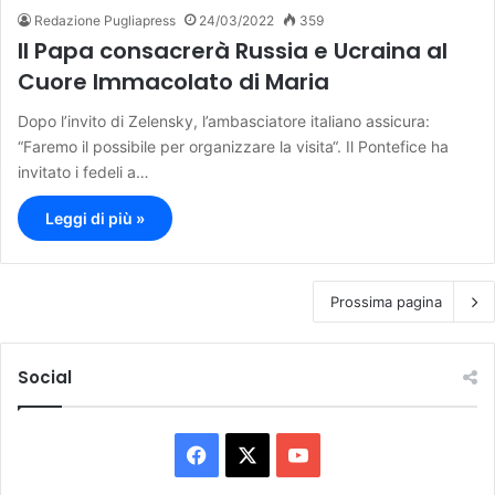
Redazione Pugliapress
24/03/2022
359
Il Papa consacrerà Russia e Ucraina al
Cuore Immacolato di Maria
Dopo l’invito di Zelensky, l’ambasciatore italiano assicura:
“Faremo il possibile per organizzare la visita“. Il Pontefice ha
invitato i fedeli a…
Leggi di più »
Prossima pagina
Social
F
X
Y