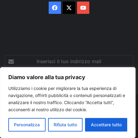
Facebook
X
You
Tube
Inserisci
il
tuo
Diamo valore alla tua privacy
indirizzo
mail
Utilizziamo i cookie per migliorare la tua esperienza di
navigazione, offrirti pubblicità o contenuti personalizzati e
analizzare il nostro traffico. Cliccando “Accetta tutti”,
© Copyright 2026, Tutti i diritti riservati |
© Copyright
acconsenti al nostro utilizzo dei cookie.
Pugliapress - Quotidiano online editore associazione giornalisti
Personalizza
Rifiuta tutto
Accettare tutto
riuniti registrato presso il tribunale di Taranto al n. 569/2000 del
24/10/2000. Direttore responsabile Antonio Rubino