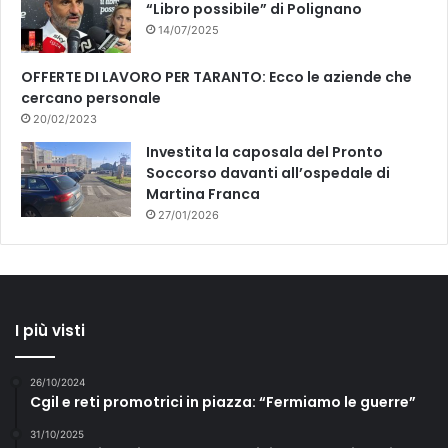
“Libro possibile” di Polignano
14/07/2025
OFFERTE DI LAVORO PER TARANTO: Ecco le aziende che
cercano personale
20/02/2023
Investita la caposala del Pronto
Soccorso davanti all’ospedale di
Martina Franca
27/01/2026
I più visti
26/10/2024
Cgil e reti promotrici in piazza: “Fermiamo le guerre”
31/10/2025