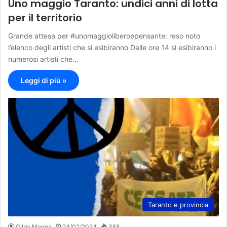
Uno maggio Taranto: undici anni di lotta
per il territorio
Grande attesa per #unomaggioliberoepensante: reso noto
l’elenco degli artisti che si esibiranno Dalle ore 14 si esibiranno i
numerosi artisti che…
Leggi di più »
Taranto e provincia
Gilda Menna
24/02/2024
358