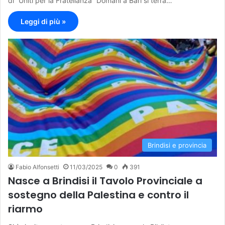
di “Uniti per la Fratellanza” Domani a Bari si terrà…
Leggi di più »
Brindisi e provincia
Fabio Alfonsetti
11/03/2025
0
391
Nasce a Brindisi il Tavolo Provinciale a
sostegno della Palestina e contro il
riarmo