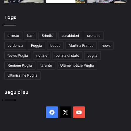
Tags
arresto
bari
Brindisi
carabinieri
cronaca
evidenza
Foggia
Lecce
Martina Franca
news
News Puglia
notizie
polizia di stato
puglia
Regione Puglia
taranto
Ultime notizie Puglia
Ultimissime Puglia
Seguici su
Facebook
X
You
Tube