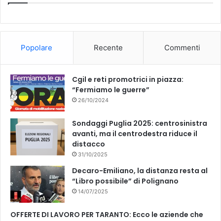
b
u
o
b
Popolare
Recente
Commenti
o
e
k
Cgil e reti promotrici in piazza:
“Fermiamo le guerre”
26/10/2024
Sondaggi Puglia 2025: centrosinistra
avanti, ma il centrodestra riduce il
distacco
31/10/2025
Decaro-Emiliano, la distanza resta al
“Libro possibile” di Polignano
14/07/2025
OFFERTE DI LAVORO PER TARANTO: Ecco le aziende che