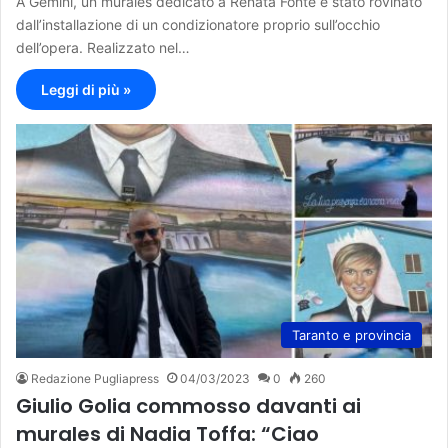
A Gemini, un murales dedicato a Renata Fonte è stato rovinato
dall’installazione di un condizionatore proprio sull’occhio
dell’opera. Realizzato nel…
Leggi di più »
Taranto e provincia
Redazione Pugliapress
04/03/2023
0
260
Giulio Golia commosso davanti ai
murales di Nadia Toffa: “Ciao