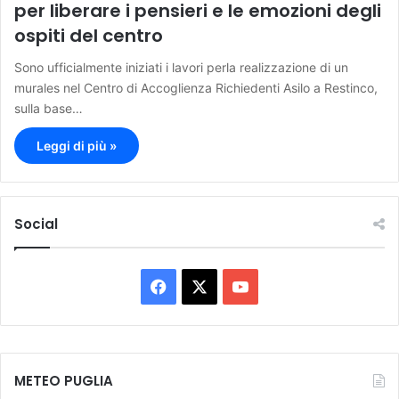
per liberare i pensieri e le emozioni degli
ospiti del centro
Sono ufficialmente iniziati i lavori perla realizzazione di un
murales nel Centro di Accoglienza Richiedenti Asilo a Restinco,
sulla base…
Leggi di più »
Social
F
X
Y
a
o
c
u
METEO PUGLIA
e
T