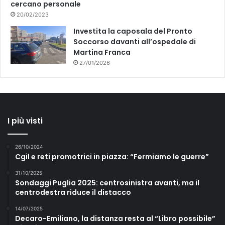
cercano personale
20/02/2023
Investita la caposala del Pronto
Soccorso davanti all’ospedale di
Martina Franca
27/01/2026
I più visti
26/10/2024
Cgil e reti promotrici in piazza: “Fermiamo le guerre”
31/10/2025
Sondaggi Puglia 2025: centrosinistra avanti, ma il
centrodestra riduce il distacco
14/07/2025
Decaro-Emiliano, la distanza resta al “Libro possibile”