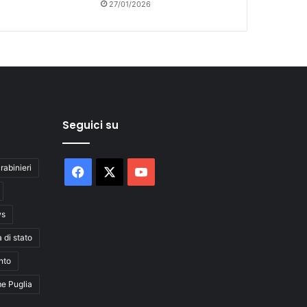
27/01/2026
Seguici su
rabinieri
Facebook
X
You
Tube
ws
a di stato
nto
me Puglia