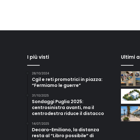
I più visti
Ultimi 
26/10/2024
Cgil e reti promotrici in piazza:
“Fermiamo le guerre”
31/10/2025
Sondaggi Puglia 2025:
centrosinistra avanti, ma il
centrodestra riduce il distacco
14/07/2025
Decaro-Emiliano, la distanza
resta al “Libro possibile” di