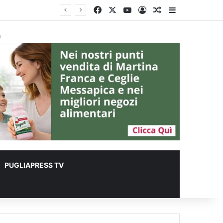
Facebook
X
You Tube
Accedi
Un articolo a c
Barra lateral
r animali
à
PUGLIAPRESS TV