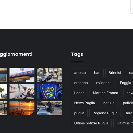
aggiornamenti
Tags
arresto
bari
Brindisi
ca
cronaca
evidenza
Foggia
Lecce
Martina Franca
ne
News Puglia
notizie
polizi
puglia
Regione Puglia
tara
Ultime notizie Puglia
Ultimissi