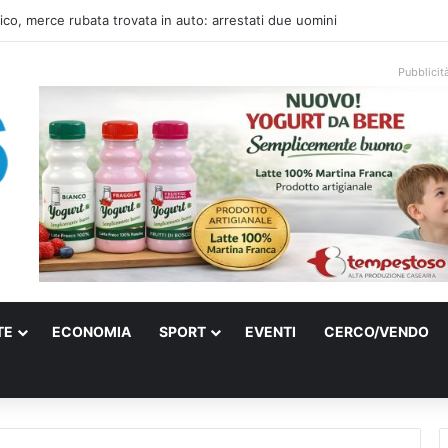
una villa confiscata alla mafia in un micro nido: nasce anche il cimitero pe
Pubblicit
TE
ECONOMIA
SPORT
EVENTI
CERCO/VENDO