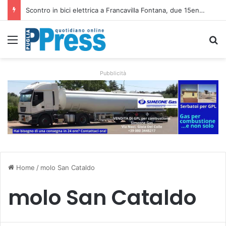
Altamura, aziende agricole donano foraggio all’allevatore colpito dall’incendio nell’Alta Murgia
Menu
C
Pubblicità
Home
/
molo San Cataldo
molo San Cataldo