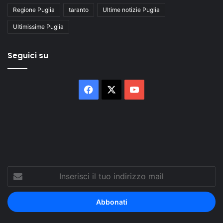
Regione Puglia
taranto
Ultime notizie Puglia
Ultimissime Puglia
Seguici su
Facebook
X
You
Tube
Inserisci
il
tuo
indirizzo
mail