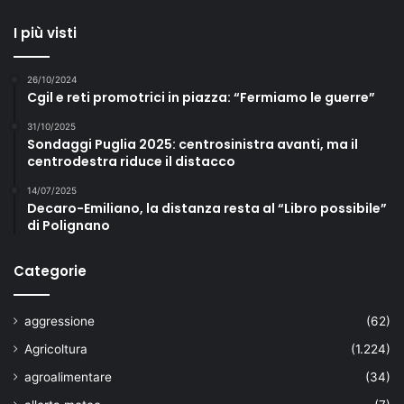
I più visti
26/10/2024
Cgil e reti promotrici in piazza: “Fermiamo le guerre”
31/10/2025
Sondaggi Puglia 2025: centrosinistra avanti, ma il
centrodestra riduce il distacco
14/07/2025
Decaro-Emiliano, la distanza resta al “Libro possibile”
di Polignano
Categorie
aggressione
(62)
Agricoltura
(1.224)
agroalimentare
(34)