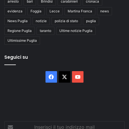
arresto
bari
Brindisi
carabinieri
cronaca
evidenza
Foggia
Lecce
Martina Franca
news
News Puglia
notizie
polizia di stato
puglia
Regione Puglia
taranto
Ultime notizie Puglia
Ultimissime Puglia
Seguici su
Facebook
X
You
Tube
Inserisci