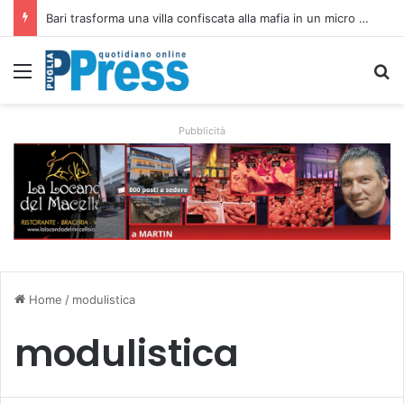
Bari trasforma una villa confiscata alla mafia in un micro nido: nasce anche il cimitero per animali
Menu
C
Pubblicità
Home
/
modulistica
modulistica