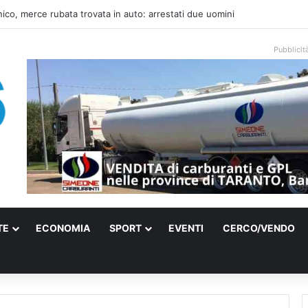
una villa confiscata alla mafia in un micro nido: nasce anche il cimitero p
Pubblicit
TE
ECONOMIA
SPORT
EVENTI
CERCO/VENDO