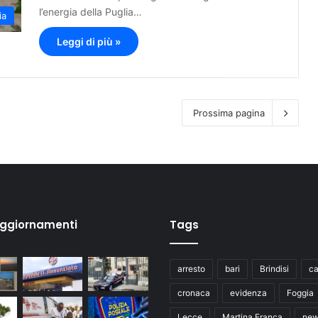
l’energia della Puglia…
ia
Leggi di più »
Prossima pagina
aggiornamenti
Tags
arresto
bari
Brindisi
ca
cronaca
evidenza
Foggia
Lecce
Martina Franca
ne