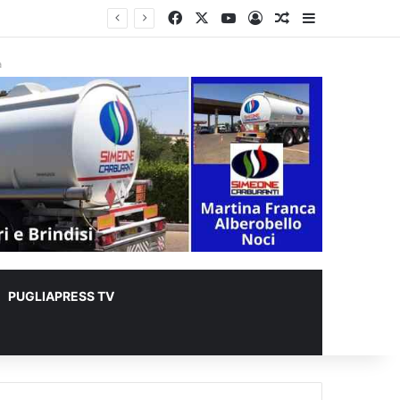
Facebook
X
You Tube
Accedi
Un articolo a c
Barra lateral
er animali
à
PUGLIAPRESS TV