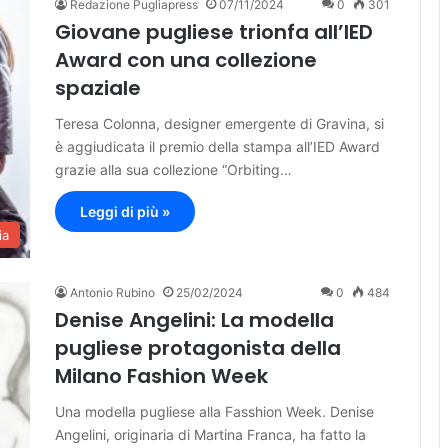
Redazione Pugliapress
07/11/2024
0
301
Giovane pugliese trionfa all’IED
Award con una collezione
spaziale
Teresa Colonna, designer emergente di Gravina, si
è aggiudicata il premio della stampa all’IED Award
grazie alla sua collezione “Orbiting…
Leggi di più »
ia
Antonio Rubino
25/02/2024
0
484
Denise Angelini: La modella
pugliese protagonista della
Milano Fashion Week
Una modella pugliese alla Fasshion Week. Denise
Angelini, originaria di Martina Franca, ha fatto la