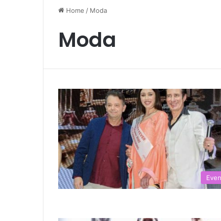
Home
/
Moda
Moda
Even