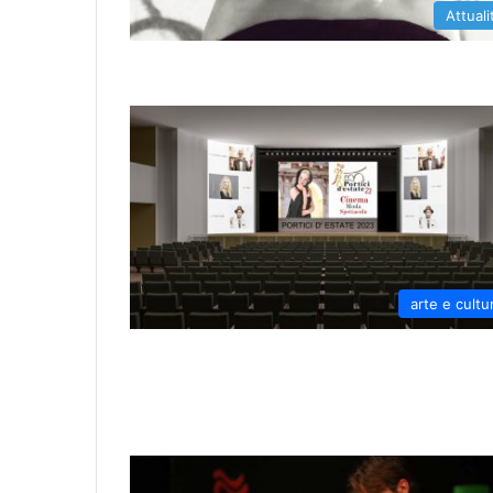
Attuali
arte e cultu