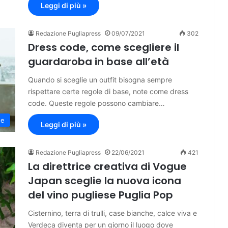
Leggi di più »
Redazione Pugliapress
09/07/2021
302
Dress code, come scegliere il
guardaroba in base all’età
Quando si sceglie un outfit bisogna sempre
rispettare certe regole di base, note come dress
code. Queste regole possono cambiare…
de
Leggi di più »
Redazione Pugliapress
22/06/2021
421
La direttrice creativa di Vogue
Japan sceglie la nuova icona
del vino pugliese Puglia Pop
Cisternino, terra di trulli, case bianche, calce viva e
Verdeca diventa per un giorno il luogo dove