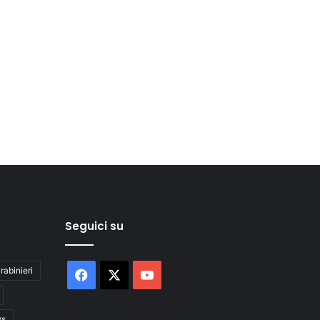
Seguici su
rabinieri
Facebook
X
You
Tube
ws