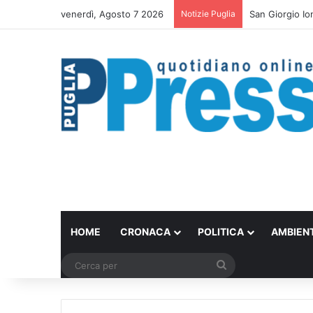
venerdì, Agosto 7 2026
Notizie Puglia
Bari trasforma 
HOME
CRONACA
POLITICA
AMBIEN
Cerca
per