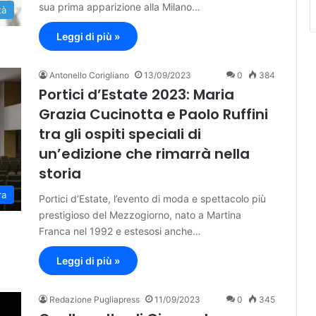
sua prima apparizione alla Milano…
tà
Leggi di più »
Antonello Corigliano
13/09/2023
0
384
Portici d’Estate 2023: Maria
Grazia Cucinotta e Paolo Ruffini
tra gli ospiti speciali di
un’edizione che rimarrà nella
storia
ra
Portici d’Estate, l’evento di moda e spettacolo più
prestigioso del Mezzogiorno, nato a Martina
Franca nel 1992 e estesosi anche…
Leggi di più »
Redazione Pugliapress
11/09/2023
0
345