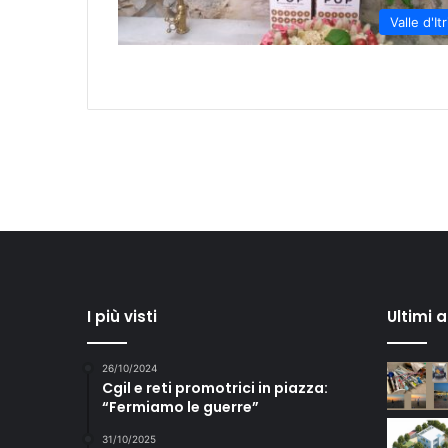
Valle d'Itr
I più visti
Ultimi 
26/10/2024
Cgil e reti promotrici in piazza:
“Fermiamo le guerre”
31/10/2025