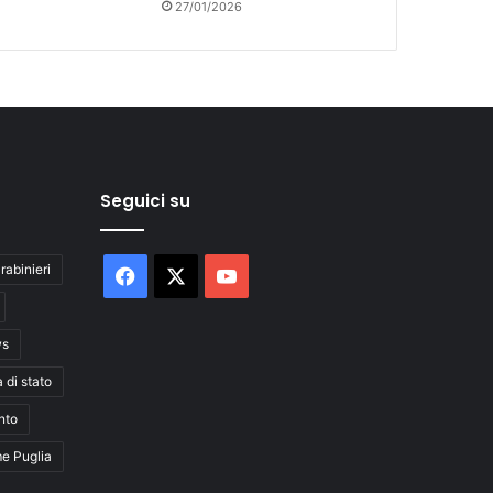
27/01/2026
Seguici su
rabinieri
Facebook
X
You
Tube
ws
a di stato
nto
me Puglia