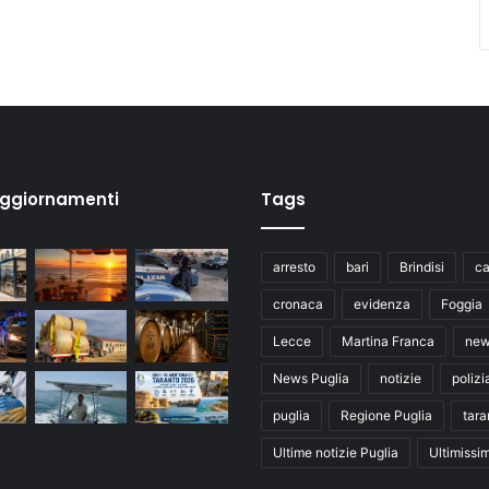
aggiornamenti
Tags
arresto
bari
Brindisi
ca
cronaca
evidenza
Foggia
Lecce
Martina Franca
ne
News Puglia
notizie
polizi
puglia
Regione Puglia
tara
Ultime notizie Puglia
Ultimissi