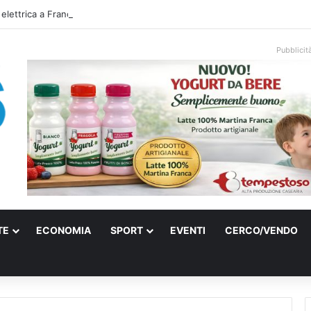
 elettrica a Francavilla Fontana, due 15enni ricoverati in gravi condizioni
Pubblicit
TE
ECONOMIA
SPORT
EVENTI
CERCO/VENDO