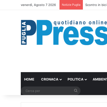
venerdì, Agosto 7 2026
Notizie Puglia
Scontro in bici
HOME
CRONACA
POLITICA
AMBIEN
Cerca
per