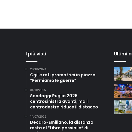
I più visti
Ultimi 
26/10/2024
Cgil e reti promotrici in piazza:
“Fermiamo le guerre”
31/10/2025
Sondaggi Puglia 2025:
centrosinistra avanti, ma il
centrodestra riduce il distacco
14/07/2025
Decaro-Emiliano, la distanza
resta al “Libro possibile” di