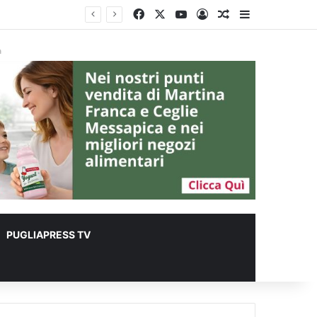
Facebook
X
You Tube
Accedi
Un articolo a c
Barra lateral
à
PUGLIAPRESS TV