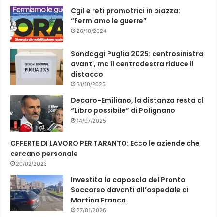
k
Cgil e reti promotrici in piazza:
“Fermiamo le guerre”
26/10/2024
Sondaggi Puglia 2025: centrosinistra
avanti, ma il centrodestra riduce il
distacco
31/10/2025
Decaro-Emiliano, la distanza resta al
“Libro possibile” di Polignano
14/07/2025
OFFERTE DI LAVORO PER TARANTO: Ecco le aziende che
cercano personale
20/02/2023
Investita la caposala del Pronto
Soccorso davanti all’ospedale di
Martina Franca
27/01/2026