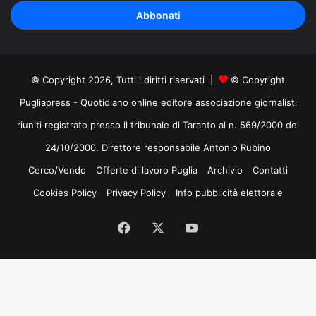
tuo
indirizzo
mail
© Copyright 2026, Tutti i diritti riservati |
© Copyright
Pugliapress - Quotidiano online editore associazione giornalisti
riuniti registrato presso il tribunale di Taranto al n. 569/2000 del
24/10/2000. Direttore responsabile Antonio Rubino
Cerco/Vendo
Offerte di lavoro Puglia
Archivio
Contatti
Cookies Policy
Privacy Policy
Info pubblicità elettorale
Facebook
X
You
Tube