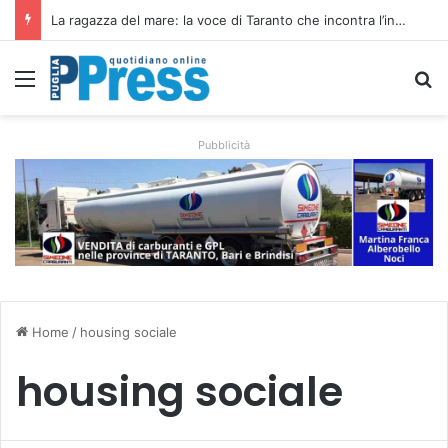
La ragazza del mare: la voce di Taranto che incontra l’indie pop e racconta rinascite
Menu
C
Pubblicità
Home
/
housing sociale
housing sociale