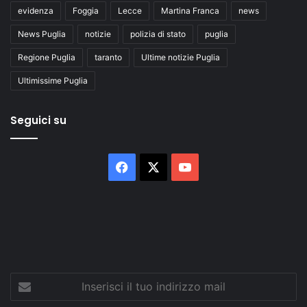
evidenza
Foggia
Lecce
Martina Franca
news
News Puglia
notizie
polizia di stato
puglia
Regione Puglia
taranto
Ultime notizie Puglia
Ultimissime Puglia
Seguici su
Facebook
X
You
Tube
Inserisci
il