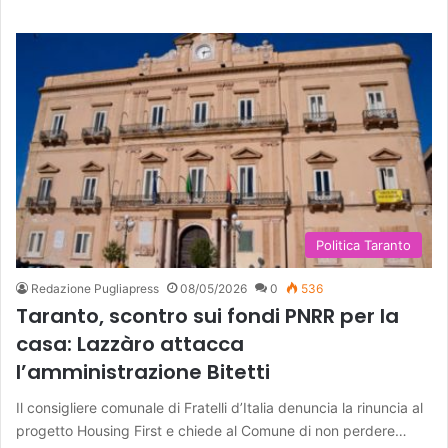
Politica Taranto
Redazione Pugliapress
08/05/2026
0
536
Taranto, scontro sui fondi PNRR per la
casa: Lazzàro attacca
l’amministrazione Bitetti
Il consigliere comunale di Fratelli d’Italia denuncia la rinuncia al
progetto Housing First e chiede al Comune di non perdere…