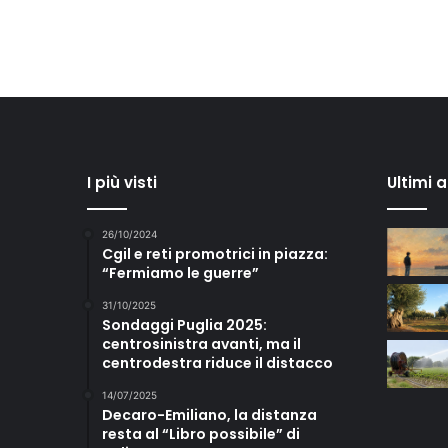
I più visti
Ultimi 
26/10/2024
Cgil e reti promotrici in piazza:
“Fermiamo le guerre”
31/10/2025
Sondaggi Puglia 2025:
centrosinistra avanti, ma il
centrodestra riduce il distacco
14/07/2025
Decaro-Emiliano, la distanza
resta al “Libro possibile” di