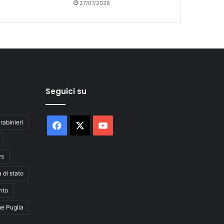
27/01/2026
Seguici su
rabinieri
Facebook
X
You
Tube
ws
a di stato
nto
me Puglia