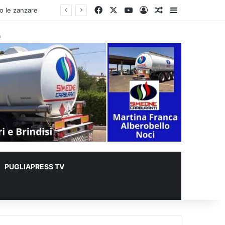
Facebook
X
You Tube
Accedi
Un articolo a c
Barra lateral
à
PUGLIAPRESS TV