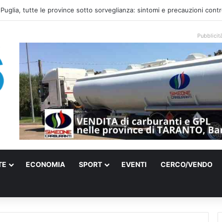
el mare: la voce di Taranto che incontra l’indie pop e racconta rinascite
Pubblicit
TE
ECONOMIA
SPORT
EVENTI
CERCO/VENDO