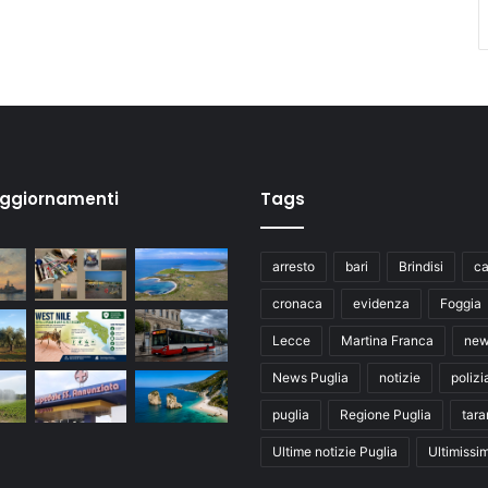
aggiornamenti
Tags
arresto
bari
Brindisi
ca
cronaca
evidenza
Foggia
Lecce
Martina Franca
ne
News Puglia
notizie
polizi
puglia
Regione Puglia
tara
Ultime notizie Puglia
Ultimissi