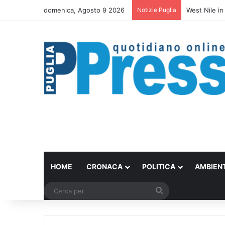
domenica, Agosto 9 2026
Notizie Puglia
La ragazza d
HOME
CRONACA
POLITICA
AMBIEN
Cerca
per