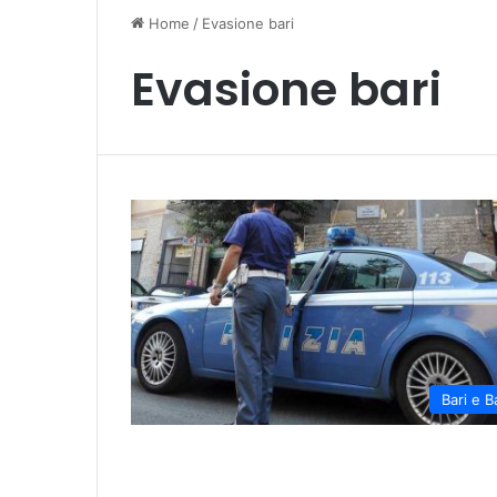
Home
/
Evasione bari
Evasione bari
Bari e B