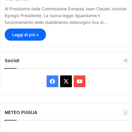
Al Presidente della Commissione Europea Jean-Claude Juncker
Egregio Presidente, La nuova legge riguardante il
funzionamento dello stabilimento siderurgico Ilva di…
Leggi di più »
Social
F
X
Y
a
o
c
u
METEO PUGLIA
e
T
b
u