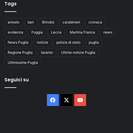
Tags
arresto
bari
Brindisi
carabinieri
cronaca
evidenza
Foggia
Lecce
Martina Franca
news
News Puglia
notizie
polizia di stato
puglia
Regione Puglia
taranto
Ultime notizie Puglia
Ultimissime Puglia
Seguici su
Facebook
X
You
Tube