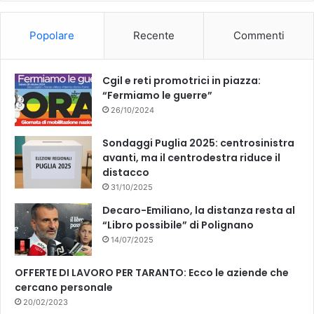
o
b
Popolare
Recente
Commenti
o
e
k
Cgil e reti promotrici in piazza:
“Fermiamo le guerre”
26/10/2024
Sondaggi Puglia 2025: centrosinistra
avanti, ma il centrodestra riduce il
distacco
31/10/2025
Decaro-Emiliano, la distanza resta al
“Libro possibile” di Polignano
14/07/2025
OFFERTE DI LAVORO PER TARANTO: Ecco le aziende che
cercano personale
20/02/2023