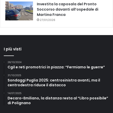
Investita la caposala del Pronto
Soccorso davanti all’ospedale di
Martina Franca
27/01/2026
I più visti
26/10/2024
Cgil e reti promotrici in piazza: “Fermiamo le guerre”
31/10/2025
Sondaggi Puglia 2025: centrosinistra avanti, ma il
centrodestra riduce il distacco
14/07/2025
Decaro-Emiliano, la distanza resta al “Libro possibile”
di Polignano