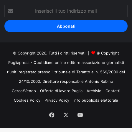
Inserisci
il
tuo
indirizzo
mail
© Copyright 2026, Tutti i diritti riservati |
© Copyright
Pugliapress - Quotidiano online editore associazione giornalisti
riuniti registrato presso il tribunale di Taranto al n. 569/2000 del
24/10/2000. Direttore responsabile Antonio Rubino
Cerco/Vendo
Offerte di lavoro Puglia
Archivio
Contatti
Cookies Policy
Privacy Policy
Info pubblicità elettorale
Facebook
X
You
Tube