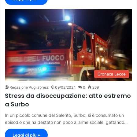
Cronaca Lecce
Redazione Pugliapress
09/02/2024
0
269
Stress da disoccupazione: atto estremo
a Surbo
In un piccolo comune del Salento, Surbo, si è consumato un
episodio che ha destato non poco allarme sociale, gettando…
Leggi di più »