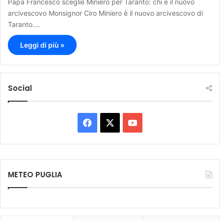
Papa Francesco sceglie Miniero per Taranto: chi è il nuovo
arcivescovo Monsignor Ciro Miniero è il nuovo arcivescovo di
Taranto.…
Leggi di più »
Social
F
X
Y
a
o
c
u
METEO PUGLIA
e
T
b
u