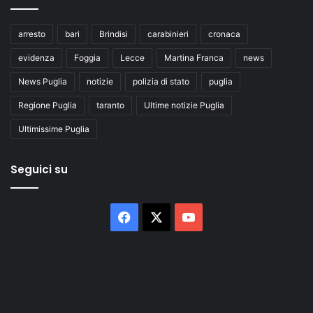
arresto
bari
Brindisi
carabinieri
cronaca
evidenza
Foggia
Lecce
Martina Franca
news
News Puglia
notizie
polizia di stato
puglia
Regione Puglia
taranto
Ultime notizie Puglia
Ultimissime Puglia
Seguici su
Facebook
X
You
Tube