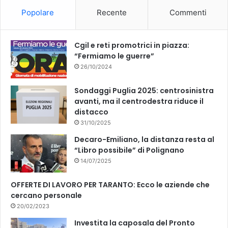
o
b
Popolare
Recente
Commenti
o
e
k
Cgil e reti promotrici in piazza:
“Fermiamo le guerre”
26/10/2024
Sondaggi Puglia 2025: centrosinistra
avanti, ma il centrodestra riduce il
distacco
31/10/2025
Decaro-Emiliano, la distanza resta al
“Libro possibile” di Polignano
14/07/2025
OFFERTE DI LAVORO PER TARANTO: Ecco le aziende che
cercano personale
20/02/2023
Investita la caposala del Pronto