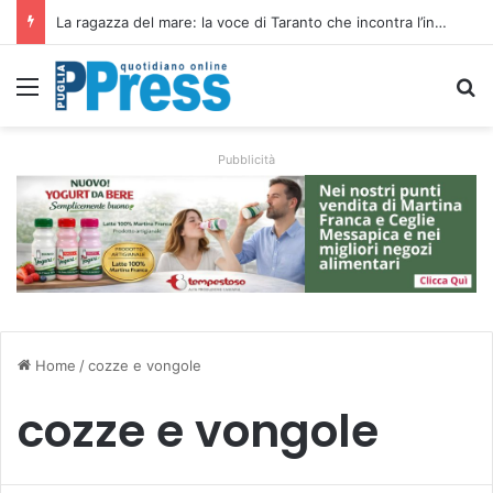
Siccità e caro gasolio colpiscono le campagne pugliesi: irrigare costa il 50,6% in più
Menu
C
Pubblicità
Home
/
cozze e vongole
cozze e vongole