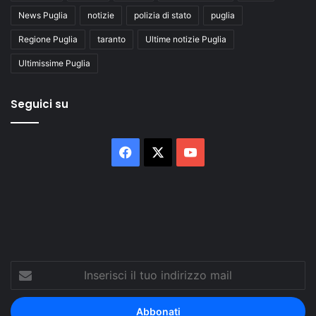
News Puglia
notizie
polizia di stato
puglia
Regione Puglia
taranto
Ultime notizie Puglia
Ultimissime Puglia
Seguici su
Facebook
X
You
Tube
Inserisci
il
tuo
indirizzo