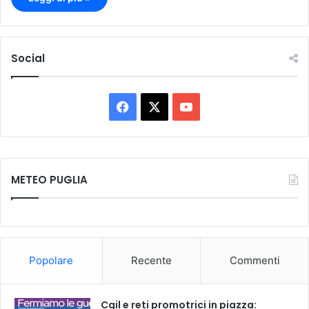
Social
F
X
Y
a
o
c
u
METEO PUGLIA
e
T
b
u
o
b
Popolare
Recente
Commenti
o
e
k
Cgil e reti promotrici in piazza: