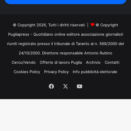
mail
© Copyright 2026, Tutti i diritti riservati |
© Copyright
Pugliapress - Quotidiano online editore associazione giornalisti
riuniti registrato presso il tribunale di Taranto al n. 569/2000 del
24/10/2000. Direttore responsabile Antonio Rubino
Cerco/Vendo
Offerte di lavoro Puglia
Archivio
Contatti
Cookies Policy
Privacy Policy
Info pubblicità elettorale
Facebook
X
You
Tube