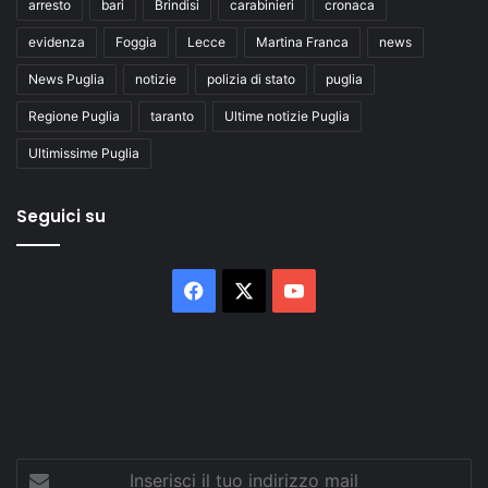
arresto
bari
Brindisi
carabinieri
cronaca
evidenza
Foggia
Lecce
Martina Franca
news
News Puglia
notizie
polizia di stato
puglia
Regione Puglia
taranto
Ultime notizie Puglia
Ultimissime Puglia
Seguici su
Facebook
X
You
Tube
Inserisci