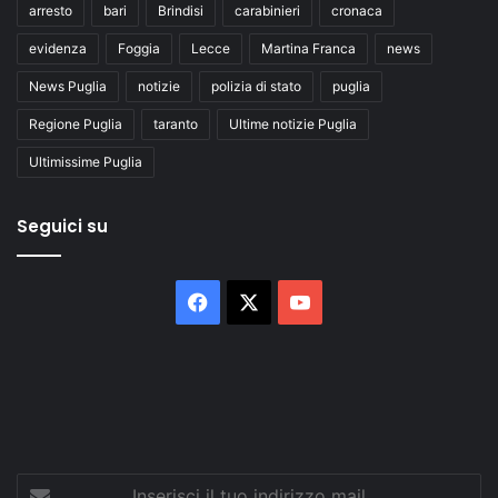
arresto
bari
Brindisi
carabinieri
cronaca
evidenza
Foggia
Lecce
Martina Franca
news
News Puglia
notizie
polizia di stato
puglia
Regione Puglia
taranto
Ultime notizie Puglia
Ultimissime Puglia
Seguici su
Facebook
X
You
Tube
Inserisci