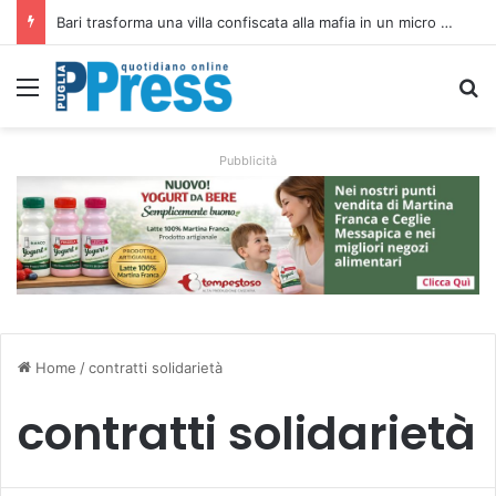
Rubano strumenti e farmaci ai medici dei migranti a Bari: ferme le visite a Nardò
Menu
C
Pubblicità
Home
/
contratti solidarietà
contratti solidarietà