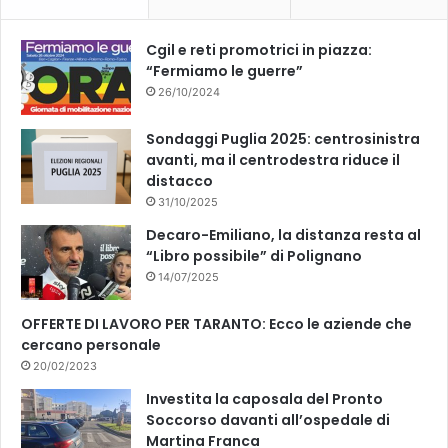
o
e
k
Cgil e reti promotrici in piazza:
“Fermiamo le guerre”
26/10/2024
Sondaggi Puglia 2025: centrosinistra
avanti, ma il centrodestra riduce il
distacco
31/10/2025
Decaro-Emiliano, la distanza resta al
“Libro possibile” di Polignano
14/07/2025
OFFERTE DI LAVORO PER TARANTO: Ecco le aziende che
cercano personale
20/02/2023
Investita la caposala del Pronto
Soccorso davanti all’ospedale di
Martina Franca