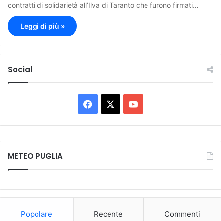
contratti di solidarietà all’Ilva di Taranto che furono firmati…
Leggi di più »
Social
F
X
Y
a
o
c
u
METEO PUGLIA
e
T
b
u
o
b
Popolare
Recente
Commenti