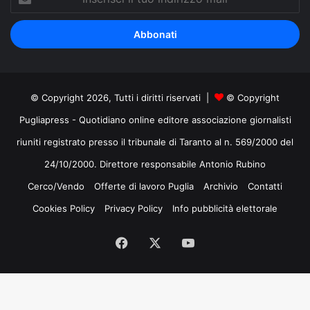
il
tuo
indirizzo
mail
© Copyright 2026, Tutti i diritti riservati |
© Copyright
Pugliapress - Quotidiano online editore associazione giornalisti
riuniti registrato presso il tribunale di Taranto al n. 569/2000 del
24/10/2000. Direttore responsabile Antonio Rubino
Cerco/Vendo
Offerte di lavoro Puglia
Archivio
Contatti
Cookies Policy
Privacy Policy
Info pubblicità elettorale
Facebook
X
You
Tube