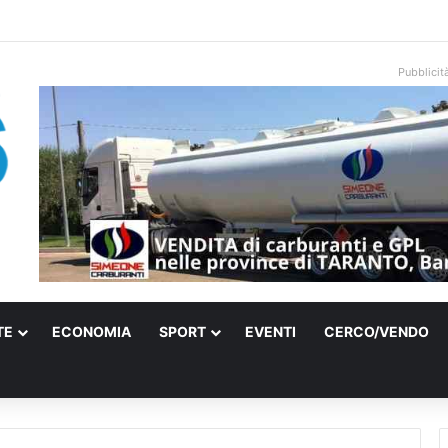
i torna su Rai 1 con “Azzurro – Storie di mare”: il viaggio passa dalla Pu
Pubblicit
TE
ECONOMIA
SPORT
EVENTI
CERCO/VENDO