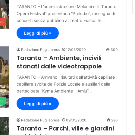
TARANTO – L’amministrazione Melucci e il “Taranto
Opera Festival” presentano “Preludio”, rassegna di
concerti senza pubblico al Teatro Fusco. In…
to
Leggi di più »
Redazione Pugliapress
12/05/2020
309
Taranto – Ambiente, incivili
stanati dalle videotrappole
TARANTO – Arrivano i risultati dell’attività capillare
capillare svolta da Polizia Locale e ausiliari della
partecipata “Kyma Ambiente – Amiu”…
to
Leggi di più »
Redazione Pugliapress
09/05/2020
296
Taranto – Parchi, ville e giardini