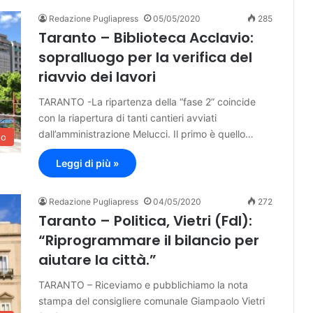
Redazione Pugliapress
05/05/2020
285
Taranto – Biblioteca Acclavio:
sopralluogo per la verifica del
riavvio dei lavori
TARANTO -La ripartenza della “fase 2” coincide
con la riapertura di tanti cantieri avviati
dall’amministrazione Melucci. Il primo è quello…
to
Leggi di più »
Redazione Pugliapress
04/05/2020
272
Taranto – Politica, Vietri (FdI):
“Riprogrammare il bilancio per
aiutare la città.”
TARANTO – Riceviamo e pubblichiamo la nota
stampa del consigliere comunale Giampaolo Vietri