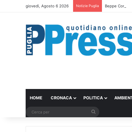
giovedì, Agosto 6 2026
Notizie Puglia
Beppe Convertin
HOME
CRONACA
POLITICA
AMBIEN
Cerca
per