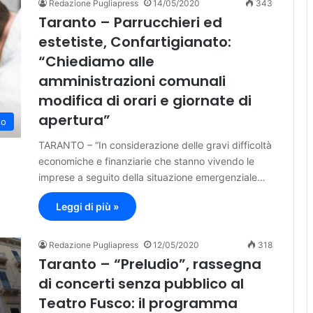
Redazione Pugliapress
14/05/2020
343
Taranto – Parrucchieri ed
estetiste, Confartigianato:
“Chiediamo alle
amministrazioni comunali
modifica di orari e giornate di
apertura”
to
TARANTO – “In considerazione delle gravi difficoltà
economiche e finanziarie che stanno vivendo le
imprese a seguito della situazione emergenziale…
Leggi di più »
Redazione Pugliapress
12/05/2020
318
Taranto – “Preludio”, rassegna
di concerti senza pubblico al
Teatro Fusco: il programma