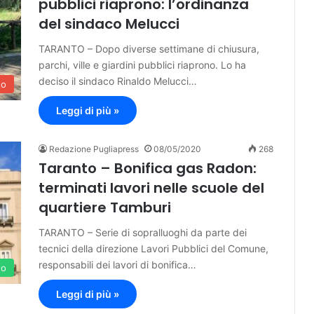
pubblici riaprono: l’ordinanza
del sindaco Melucci
TARANTO – Dopo diverse settimane di chiusura,
parchi, ville e giardini pubblici riaprono. Lo ha
deciso il sindaco Rinaldo Melucci…
to
Leggi di più »
Redazione Pugliapress
08/05/2020
268
Taranto – Bonifica gas Radon:
terminati lavori nelle scuole del
quartiere Tamburi
TARANTO – Serie di sopralluoghi da parte dei
tecnici della direzione Lavori Pubblici del Comune,
responsabili dei lavori di bonifica…
to
Leggi di più »