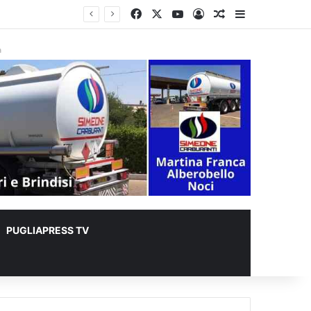
Facebook
X
You Tube
Accedi
Un articolo a c
Barra lateral
glia
à
PUGLIAPRESS TV