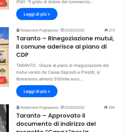
(FdI): “Il grido di dolore del commercio…
to
Leggi di più »
Redazione Pugliapress
02/05/2020
272
Taranto – Rinegoziazione mutui,
il comune aderisce al piano di
CDP
TARANTO . Grazie al piano di rinegoziazione dei
mutui varato da Cassa Depositi e Prestiti, si
libereranno almeno 500mila euro…
to
Leggi di più »
Redazione Pugliapress
02/05/2020
294
Taranto – Approvato il
documento di indirizzo del