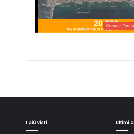
Cronaca Taran
I più visti
Ultimi 