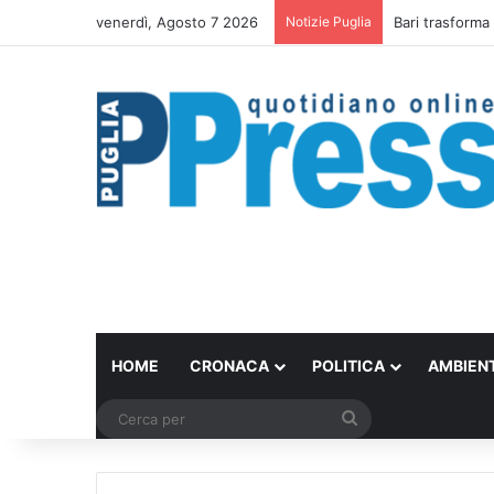
venerdì, Agosto 7 2026
Notizie Puglia
Bari trasforma 
HOME
CRONACA
POLITICA
AMBIEN
Cerca
per