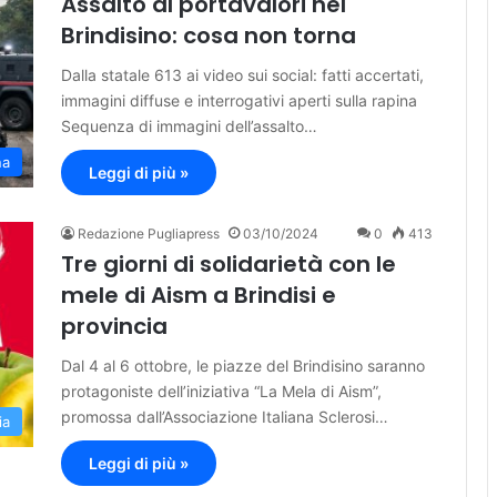
Assalto al portavalori nel
Brindisino: cosa non torna
Dalla statale 613 ai video sui social: fatti accertati,
immagini diffuse e interrogativi aperti sulla rapina
Sequenza di immagini dell’assalto…
na
Leggi di più »
Redazione Pugliapress
03/10/2024
0
413
Tre giorni di solidarietà con le
mele di Aism a Brindisi e
provincia
Dal 4 al 6 ottobre, le piazze del Brindisino saranno
protagoniste dell’iniziativa “La Mela di Aism”,
promossa dall’Associazione Italiana Sclerosi…
ia
Leggi di più »