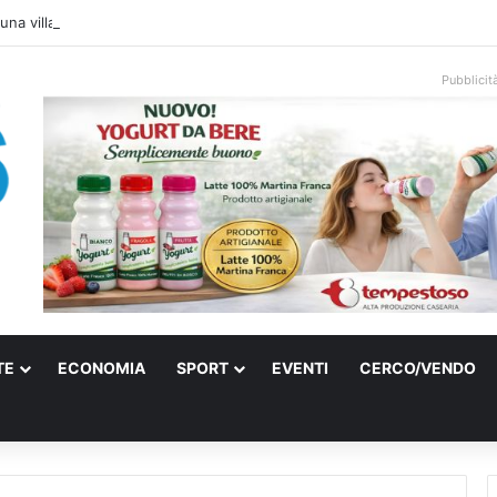
una villa confiscata alla mafia in un micro nido: nasce anche il cimitero p
Pubblicit
TE
ECONOMIA
SPORT
EVENTI
CERCO/VENDO