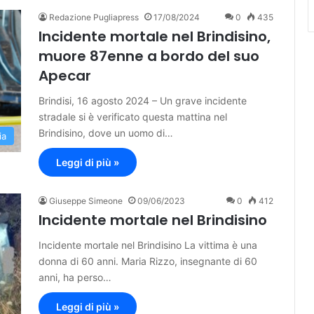
Redazione Pugliapress
17/08/2024
0
435
Incidente mortale nel Brindisino,
muore 87enne a bordo del suo
Apecar
Brindisi, 16 agosto 2024 – Un grave incidente
stradale si è verificato questa mattina nel
Brindisino, dove un uomo di…
ia
Leggi di più »
Giuseppe Simeone
09/06/2023
0
412
Incidente mortale nel Brindisino
Incidente mortale nel Brindisino La vittima è una
donna di 60 anni. Maria Rizzo, insegnante di 60
anni, ha perso…
Leggi di più »