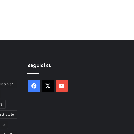
Seguici su
rabinieri
Facebook
X
You
Tube
ws
a di stato
nto