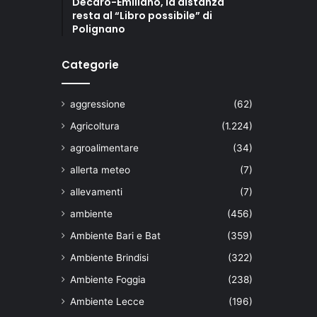
Decaro-Emiliano, la distanza
resta al “Libro possibile” di
Polignano
Categorie
aggressione
(62)
Agricoltura
(1.224)
agroalimentare
(34)
allerta meteo
(7)
allevamenti
(7)
ambiente
(456)
Ambiente Bari e Bat
(359)
Ambiente Brindisi
(322)
Ambiente Foggia
(238)
Ambiente Lecce
(196)