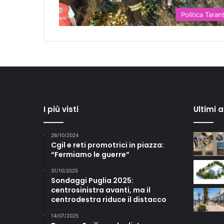
Politica Taran
I più visti
Ultimi 
26/10/2024
Cgil e reti promotrici in piazza:
“Fermiamo le guerre”
31/10/2025
Sondaggi Puglia 2025:
centrosinistra avanti, ma il
centrodestra riduce il distacco
14/07/2025