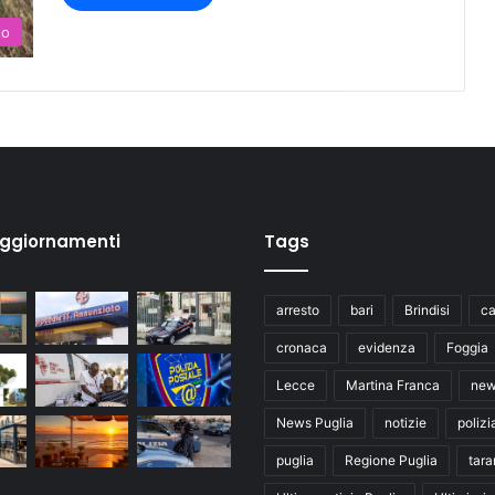
to
aggiornamenti
Tags
arresto
bari
Brindisi
ca
cronaca
evidenza
Foggia
Lecce
Martina Franca
ne
News Puglia
notizie
polizi
puglia
Regione Puglia
tara