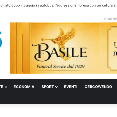
onale arriva sulla costa di Mattinata: scattano i divieti alla Baia dei Farag
Pubblicit
TE
ECONOMIA
SPORT
EVENTI
CERCO/VENDO