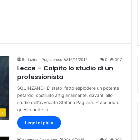
Redazione Pugliapress
16/11/2015
0
307
Lecce – Colpito lo studio di un
professionista
SQUINZANO- E’ stato fatto esplodere un potente
petardo, costruito artigianalmente, davanti allo
studio dell’avvocato Stefano Pagliara. E’ accaduto
questa notte in…
ia
Leggi di più »
Antonello Corigliano
30/10/2015
0
306