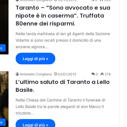
Taranto – “Sono avvocato e sua
nipote è in caserma”. Truffata
80enne dei risparmi.
Nella tarda mattinata di ieri gli Agenti della Sezione
Volante si sono recati presso il domicilio di una
anziana signora…
ne
Leggi di più »
Antonello Corigliano
02/01/2015
0
278
L’ultimo saluto di Taranto a Lello
Basile.
Nella Chiesa del Carmine di Taranto il funerale di
Lello Basile tra le parole eleganti di don Marco Il
tricolore…
ne
Leggi di più »