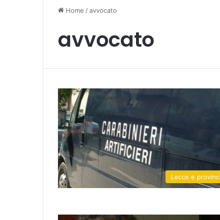
Home
/
avvocato
avvocato
Lecce e provinc