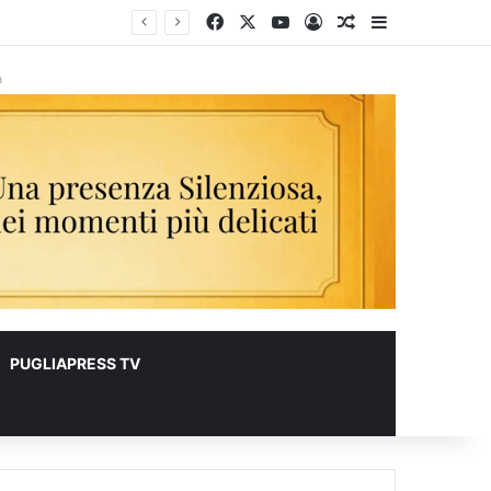
Facebook
X
You Tube
Accedi
Un articolo a c
Barra lateral
lioni
à
PUGLIAPRESS TV