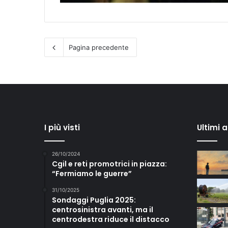
Pagina precedente
I più visti
Ultimi 
26/10/2024
Cgil e reti promotrici in piazza:
“Fermiamo le guerre”
31/10/2025
Sondaggi Puglia 2025:
centrosinistra avanti, ma il
centrodestra riduce il distacco