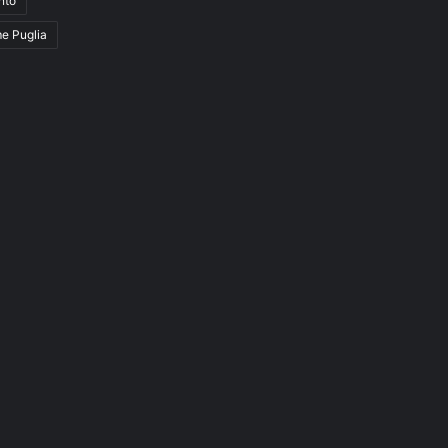
nto
me Puglia