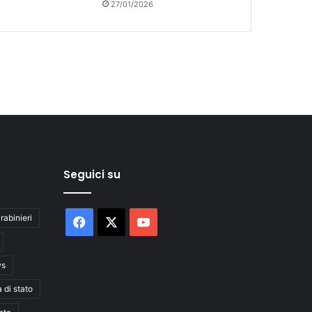
27/01/2026
Seguici su
rabinieri
Facebook
X
You
Tube
ws
a di stato