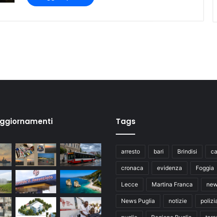
aggiornamenti
Tags
arresto
bari
Brindisi
ca
cronaca
evidenza
Foggia
Lecce
Martina Franca
ne
News Puglia
notizie
polizi