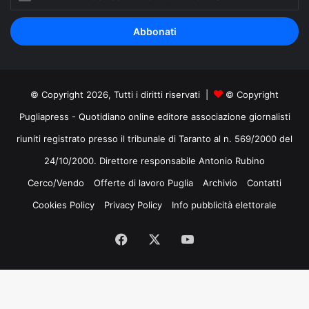
il
tuo
indirizzo
mail
© Copyright 2026, Tutti i diritti riservati |
© Copyright
Pugliapress - Quotidiano online editore associazione giornalisti
riuniti registrato presso il tribunale di Taranto al n. 569/2000 del
24/10/2000. Direttore responsabile Antonio Rubino
Cerco/Vendo
Offerte di lavoro Puglia
Archivio
Contatti
Cookies Policy
Privacy Policy
Info pubblicità elettorale
Facebook
X
You
Tube