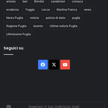
arresto
bari
Brindisi
carabinieri
cronaca
evidenza
Foggia
Lecce
Martina Franca
news
News Puglia
notizie
polizia di stato
puglia
Regione Puglia
taranto
Ultime notizie Puglia
Ultimissime Puglia
Seguici su
Facebook
X
You
Tube
Inserisci