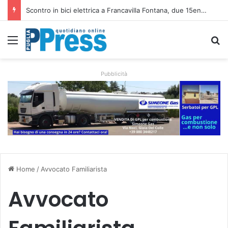
Scontro in bici elettrica a Francavilla Fontana, due 15enni ricoverati in gravi condizioni
Menu
C
Pubblicità
Home
/
Avvocato Familiarista
Avvocato