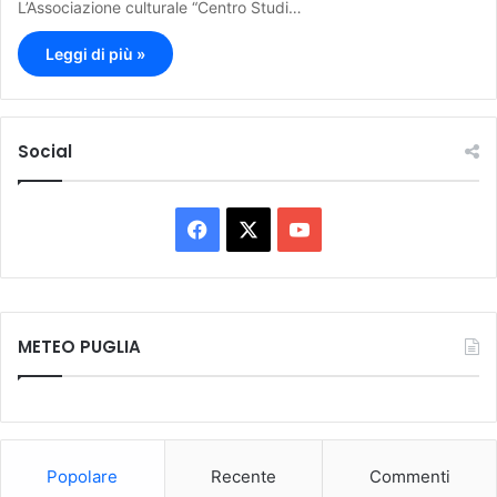
L’Associazione culturale “Centro Studi…
Leggi di più »
Social
F
X
Y
a
o
c
u
METEO PUGLIA
e
T
b
u
o
b
Popolare
Recente
Commenti
o
e