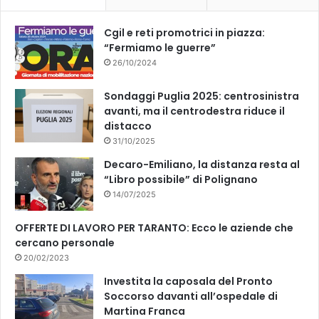
k
Cgil e reti promotrici in piazza:
“Fermiamo le guerre”
26/10/2024
Sondaggi Puglia 2025: centrosinistra
avanti, ma il centrodestra riduce il
distacco
31/10/2025
Decaro-Emiliano, la distanza resta al
“Libro possibile” di Polignano
14/07/2025
OFFERTE DI LAVORO PER TARANTO: Ecco le aziende che
cercano personale
20/02/2023
Investita la caposala del Pronto
Soccorso davanti all’ospedale di
Martina Franca