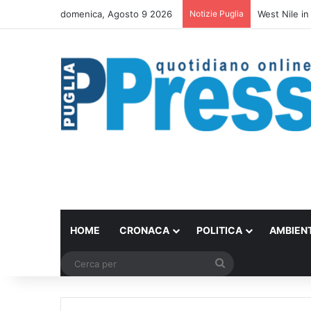
domenica, Agosto 9 2026
Notizie Puglia
West Nile in
HOME
CRONACA
POLITICA
AMBIEN
Cerca
per