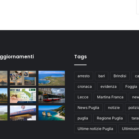
aggiornamenti
Tags
arresto
bari
Brindisi
ca
cronaca
evidenza
Foggia
Lecce
Martina Franca
ne
News Puglia
notizie
polizi
puglia
Regione Puglia
tara
Ultime notizie Puglia
Ultimissi