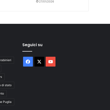
27/01/2026
Seguici su
rabinieri
Facebook
X
You
Tube
ws
a di stato
nto
me Puglia