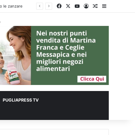
Facebook
X
You Tube
Accedi
Un articolo a c
Barra lateral
ro le zanzare
à
PUGLIAPRESS TV