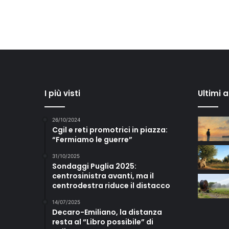
I più visti
Ultimi 
26/10/2024
Cgil e reti promotrici in piazza:
“Fermiamo le guerre”
31/10/2025
Sondaggi Puglia 2025:
centrosinistra avanti, ma il
centrodestra riduce il distacco
14/07/2025
Decaro-Emiliano, la distanza
resta al “Libro possibile” di