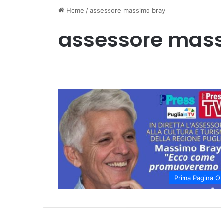
Home
/
assessore massimo bray
assessore mas
Prima Pagina O