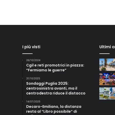
I più visti
Ultimi 
26/10/2024
Cgil e reti promotrici in piazza:
“Fermiamo le guerre”
31/10/2025
Sondaggi Puglia 2025:
centrosinistra avanti, ma il
centrodestra riduce il distacco
14/07/2025
Decaro-Emiliano, la distanza
resta al “Libro possibile” di