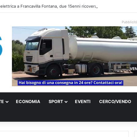
 elettrica a Francavilla Fontana, due 15enni ricoverati in gravi condizioni
Pubblicit
TE
ECONOMIA
SPORT
EVENTI
CERCO/VENDO