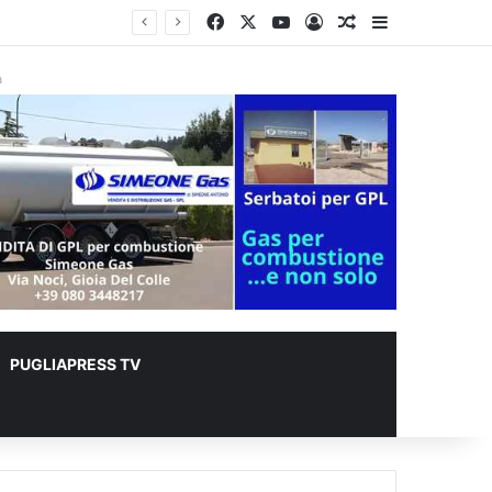
Facebook
X
You Tube
Accedi
Un articolo a c
Barra lateral
à
PUGLIAPRESS TV