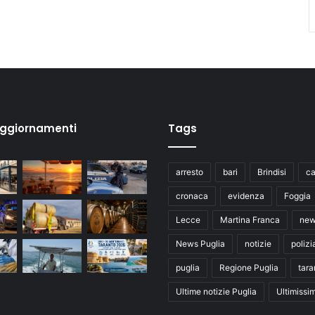
aggiornamenti
Tags
arresto
bari
Brindisi
ca
cronaca
evidenza
Foggia
Lecce
Martina Franca
ne
News Puglia
notizie
polizi
puglia
Regione Puglia
tara
Ultime notizie Puglia
Ultimissi