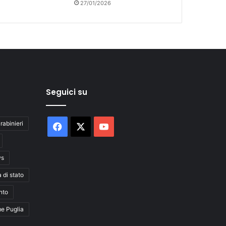
27/01/2026
Seguici su
rabinieri
Facebook
X
You
Tube
ws
a di stato
nto
me Puglia