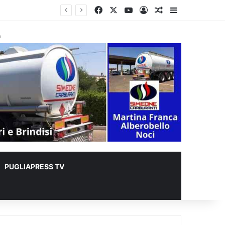
Facebook
X
You Tube
Accedi
Un articolo a c
Barra lateral
er animali
à
PUGLIAPRESS TV