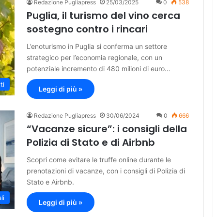
Redazione Pugliapress
25/03/2025
0
538
Puglia, il turismo del vino cerca
sostegno contro i rincari
L’enoturismo in Puglia si conferma un settore
strategico per l’economia regionale, con un
potenziale incremento di 480 milioni di euro…
ti
Leggi di più »
Redazione Pugliapress
30/06/2024
0
666
“Vacanze sicure”: i consigli della
Polizia di Stato e di Airbnb
Scopri come evitare le truffe online durante le
prenotazioni di vacanze, con i consigli di Polizia di
Stato e Airbnb.
li
Leggi di più »