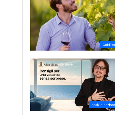
Coldiret
notizie naziona