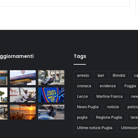
aggiornamenti
Tags
arresto
bari
Brindisi
ca
cronaca
evidenza
Foggia
Lecce
Martina Franca
ne
News Puglia
notizie
polizi
puglia
Regione Puglia
tara
Ultime notizie Puglia
Ultimissi