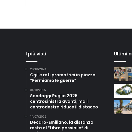
I più visti
Ultimi 
26/10/2024
Cgil e reti promotrici in piazza:
“Fermiamo le guerre”
31/10/2025
Sondaggi Puglia 2025:
centrosinistra avanti, ma il
centrodestra riduce il distacco
14/07/2025
Decaro-Emiliano, la distanza
resta al “Libro possibile” di