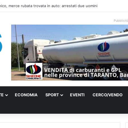
una villa confiscata alla mafia in un micro nido: nasce anche il cimitero p
Pubblicit
TE
ECONOMIA
SPORT
EVENTI
CERCO/VENDO