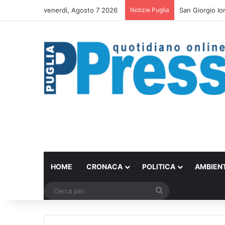
venerdì, Agosto 7 2026
Notizie Puglia
Bari trasforma 
HOME
CRONACA
POLITICA
AMBIEN
Cerca
per