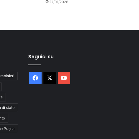
27/01/2026
Seguici su
rabinieri
Facebook
X
You
Tube
ws
a di stato
nto
me Puglia