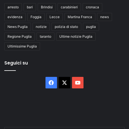
arresto
bari
Brindisi
carabinieri
cronaca
evidenza
Foggia
Lecce
Martina Franca
news
News Puglia
notizie
polizia di stato
puglia
Regione Puglia
taranto
Ultime notizie Puglia
Ultimissime Puglia
Seguici su
Facebook
X
You
Tube