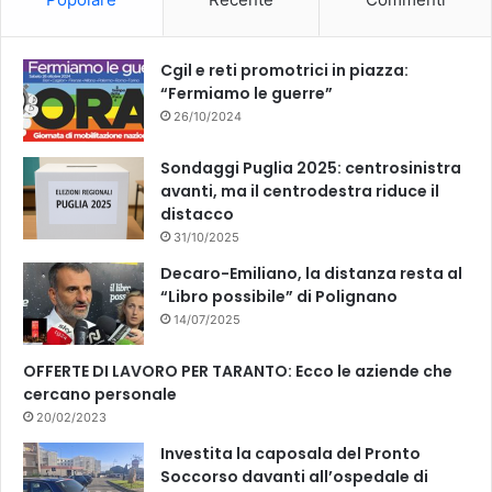
o
e
k
Cgil e reti promotrici in piazza:
“Fermiamo le guerre”
26/10/2024
Sondaggi Puglia 2025: centrosinistra
avanti, ma il centrodestra riduce il
distacco
31/10/2025
Decaro-Emiliano, la distanza resta al
“Libro possibile” di Polignano
14/07/2025
OFFERTE DI LAVORO PER TARANTO: Ecco le aziende che
cercano personale
20/02/2023
Investita la caposala del Pronto
Soccorso davanti all’ospedale di