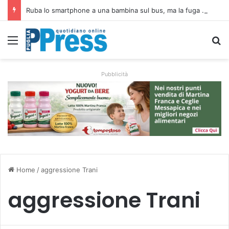
Ruba lo smartphone a una bambina sul bus, ma la fuga dura pochi minuti: decisivo un commissario fuori servizio
Menu
C
Pubblicità
Home
/
aggressione Trani
aggressione Trani