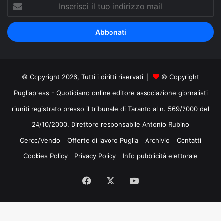
Inserisci
il
tuo
indirizzo
mail
© Copyright 2026, Tutti i diritti riservati |
© Copyright
Pugliapress - Quotidiano online editore associazione giornalisti
riuniti registrato presso il tribunale di Taranto al n. 569/2000 del
24/10/2000. Direttore responsabile Antonio Rubino
Cerco/Vendo
Offerte di lavoro Puglia
Archivio
Contatti
Cookies Policy
Privacy Policy
Info pubblicità elettorale
Facebook
X
You
Tube