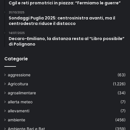
Cgil e reti promotrici in piazza: “Fermiamo le guerre”
31/10/2025
Sondaggi Puglia 2025: centrosinistra avanti, ma il
centrodestra riduce il distacco
14/07/2025
Decaro-Emiliano, la distanza resta al “Libro possibile”
di Polignano
Categorie
aggressione
(63)
Agricoltura
(1.226)
agroalimentare
(34)
allerta meteo
(7)
allevamenti
(7)
ambiente
(456)
Ambiente Bari e Bat
(359)