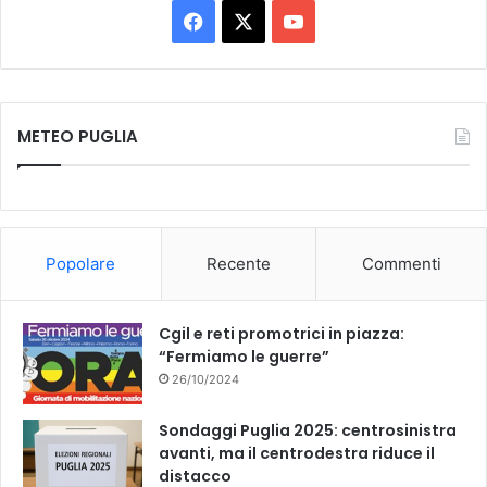
F
X
Y
a
o
c
u
METEO PUGLIA
e
T
b
u
o
b
Popolare
Recente
Commenti
o
e
k
Cgil e reti promotrici in piazza:
“Fermiamo le guerre”
26/10/2024
Sondaggi Puglia 2025: centrosinistra
avanti, ma il centrodestra riduce il
distacco