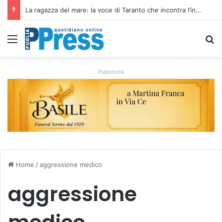
La ragazza del mare: la voce di Taranto che incontra l’indie pop e racconta rinascite
Menu
C
Pubblicità
Home
/
aggressione medico
aggressione