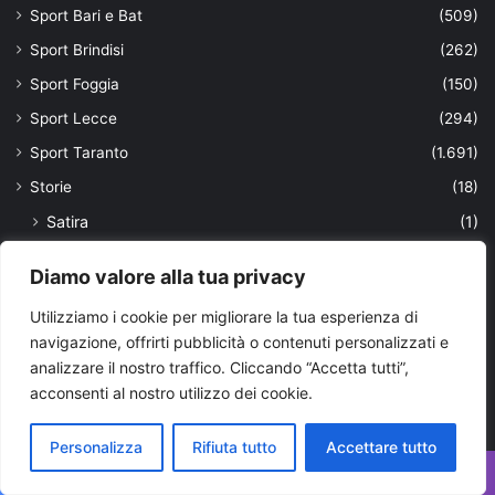
Sport Bari e Bat
(509)
Sport Brindisi
(262)
Sport Foggia
(150)
Sport Lecce
(294)
Sport Taranto
(1.691)
Storie
(18)
Satira
(1)
studenti
(15)
Diamo valore alla tua privacy
sviluppo
(6)
Utilizziamo i cookie per migliorare la tua esperienza di
sviluppo sostenibile
(1)
navigazione, offrirti pubblicità o contenuti personalizzati e
Taranto e provincia
(15.639)
analizzare il nostro traffico. Cliccando “Accetta tutti”,
Teatro
(2)
acconsenti al nostro utilizzo dei cookie.
Tecnologia
(218)
Personalizza
Rifiuta tutto
Accettare tutto
Tendenze
(107)
Facebook
X
WhatsApp
Telegram
Viber
Territorio
(118)