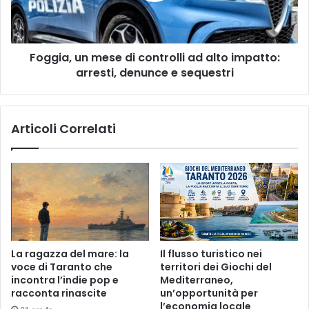
ASL
alto
impatto:
arresti,
Foggia, un mese di controlli ad alto impatto:
denunce
e
arresti, denunce e sequestri
sequestri
Articoli Correlati
La ragazza del mare: la
Il flusso turistico nei
voce di Taranto che
territori dei Giochi del
incontra l’indie pop e
Mediterraneo,
racconta rinascite
un’opportunità per
l’economia locale