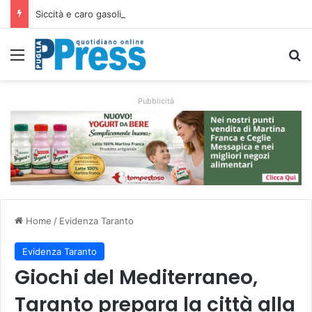
Siccità e caro gasolio colpiscono le campagne pugliesi: irrigare costa il 50,6% in più
Menu
C
Pubblicità
Home
/
Evidenza Taranto
Evidenza Taranto
Giochi del Mediterraneo,
Taranto prepara la città alla