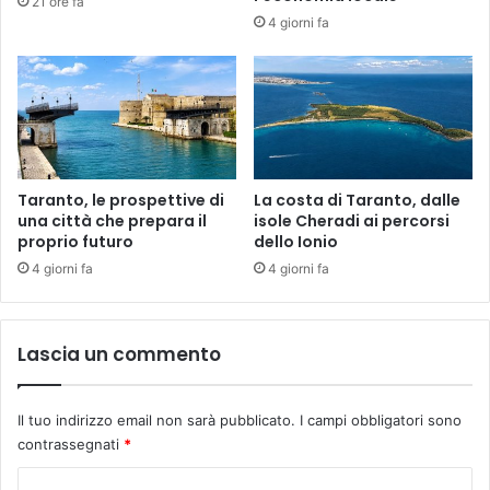
21 ore fa
4 giorni fa
Taranto, le prospettive di
La costa di Taranto, dalle
una città che prepara il
isole Cheradi ai percorsi
proprio futuro
dello Ionio
4 giorni fa
4 giorni fa
Lascia un commento
Il tuo indirizzo email non sarà pubblicato.
I campi obbligatori sono
contrassegnati
*
C