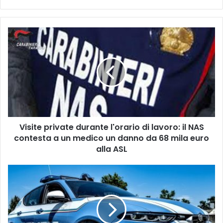
Visite
private
durante
l'orario
di
lavoro:
il
NAS
contesta
Visite private durante l'orario di lavoro: il NAS
a
un
contesta a un medico un danno da 68 mila euro
medico
alla ASL
un
danno
Foggia,
da
un
68
mese
mila
di
euro
controlli
alla
ad