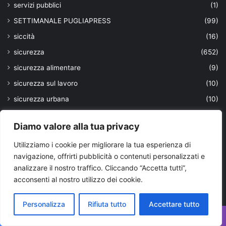
servizi pubblici
(1)
SETTIMANALE PUGLIAPRESS
(99)
siccità
(16)
sicurezza
(652)
sicurezza alimentare
(9)
sicurezza sul lavoro
(10)
sicurezza urbana
(10)
Sindacato
(174)
Diamo valore alla tua privacy
social media
(30)
Utilizziamo i cookie per migliorare la tua esperienza di
sociale
(23)
navigazione, offrirti pubblicità o contenuti personalizzati e
società
(42)
analizzare il nostro traffico. Cliccando “Accetta tutti”,
sostenibilità
(157)
acconsenti al nostro utilizzo dei cookie.
spaccio
(29)
Personalizza
Rifiuta tutto
Accettare tutto
Speciale G7 Puglia
(34)
Spettacolo
(18)
Facebook
X
WhatsApp
Telegram
Viber