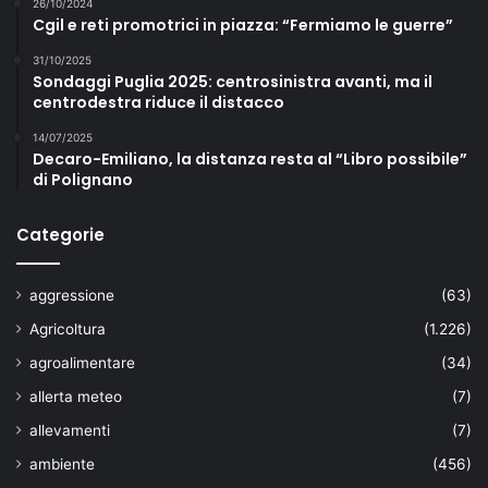
26/10/2024
Cgil e reti promotrici in piazza: “Fermiamo le guerre”
31/10/2025
Sondaggi Puglia 2025: centrosinistra avanti, ma il
centrodestra riduce il distacco
14/07/2025
Decaro-Emiliano, la distanza resta al “Libro possibile”
di Polignano
Categorie
aggressione
(63)
Agricoltura
(1.226)
agroalimentare
(34)
allerta meteo
(7)
allevamenti
(7)
ambiente
(456)