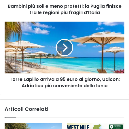
Bambini più soli e meno protetti: la Puglia finisce
tra
le
tra le regioni più fragili d’Italia
regioni
più
Torre
fragili
Lapillo
d’Italia
arriva
a
95
euro
al
giorno,
Udicon:
Torre Lapillo arriva a 95 euro al giorno, Udicon:
Adriatico
più
Adriatico più conveniente dello Ionio
conveniente
dello
Ionio
Articoli Correlati