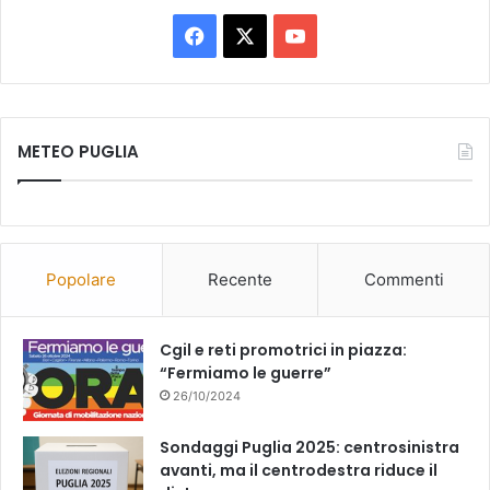
Facebook
X
You
Tube
METEO PUGLIA
Popolare
Recente
Commenti
Cgil e reti promotrici in piazza:
“Fermiamo le guerre”
26/10/2024
Sondaggi Puglia 2025: centrosinistra
avanti, ma il centrodestra riduce il