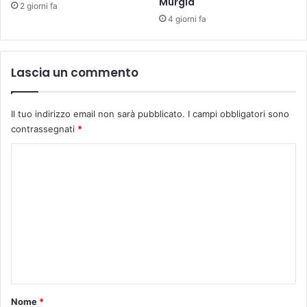
Murgia
2 giorni fa
4 giorni fa
Lascia un commento
Il tuo indirizzo email non sarà pubblicato.
I campi obbligatori sono
contrassegnati
*
C
o
m
m
e
n
t
o
Nome
*