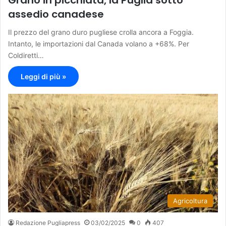
Grano in picchiata, la Puglia sotto
assedio canadese
Il prezzo del grano duro pugliese crolla ancora a Foggia.
Intanto, le importazioni dal Canada volano a +68%. Per
Coldiretti…
Leggi di più »
Agricoltura
Redazione Pugliapress
03/02/2025
0
407