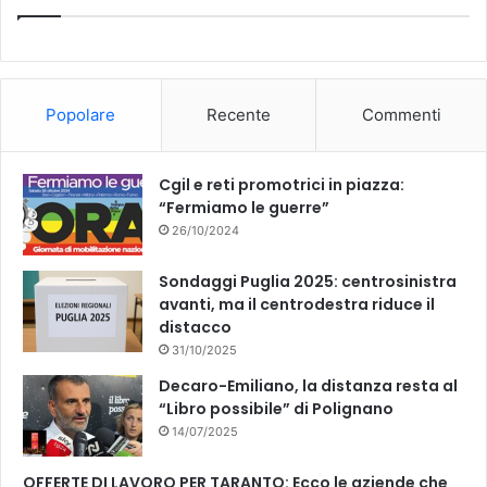
e
T
b
u
o
b
Popolare
Recente
Commenti
o
e
k
Cgil e reti promotrici in piazza:
“Fermiamo le guerre”
26/10/2024
Sondaggi Puglia 2025: centrosinistra
avanti, ma il centrodestra riduce il
distacco
31/10/2025
Decaro-Emiliano, la distanza resta al
“Libro possibile” di Polignano
14/07/2025
OFFERTE DI LAVORO PER TARANTO: Ecco le aziende che