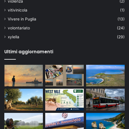
violenza
(2)
vitivinicola
(1)
Vivere in Puglia
(13)
volontariato
(24)
xylella
(29)
Ultimi aggiornamenti