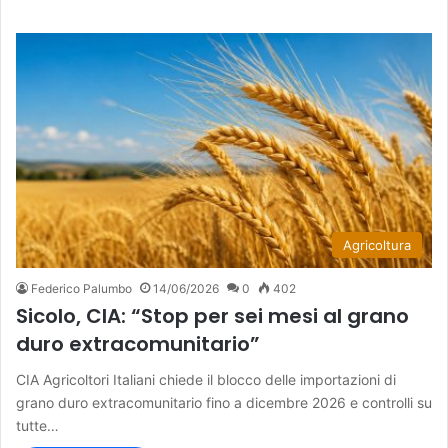
Agricoltura
Federico Palumbo
14/06/2026
0
402
Sicolo, CIA: “Stop per sei mesi al grano
duro extracomunitario”
CIA Agricoltori Italiani chiede il blocco delle importazioni di
grano duro extracomunitario fino a dicembre 2026 e controlli su
tutte…