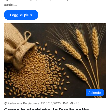
centro…
Leggi di più »
Aziende
Redazione Pugliapress
10/04/2025
0
473