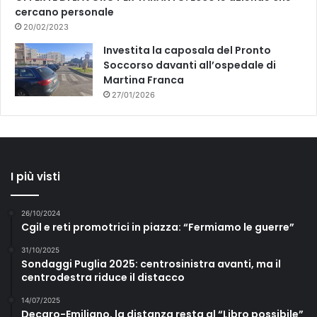
cercano personale
20/02/2023
Investita la caposala del Pronto
Soccorso davanti all’ospedale di
Martina Franca
27/01/2026
I più visti
26/10/2024
Cgil e reti promotrici in piazza: “Fermiamo le guerre”
31/10/2025
Sondaggi Puglia 2025: centrosinistra avanti, ma il
centrodestra riduce il distacco
14/07/2025
Decaro-Emiliano, la distanza resta al “Libro possibile”