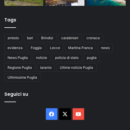
Tags
arresto
bari
Brindisi
carabinieri
cronaca
evidenza
Foggia
Lecce
Martina Franca
news
News Puglia
notizie
polizia di stato
puglia
Regione Puglia
taranto
Ultime notizie Puglia
Ultimissime Puglia
Seguici su
Facebook
X
You
Tube