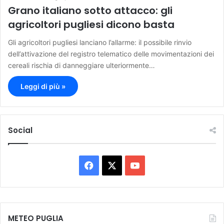
Grano italiano sotto attacco: gli
agricoltori pugliesi dicono basta
Gli agricoltori pugliesi lanciano l’allarme: il possibile rinvio
dell’attivazione del registro telematico delle movimentazioni dei
cereali rischia di danneggiare ulteriormente…
Leggi di più »
Social
F
X
Y
a
o
c
u
METEO PUGLIA