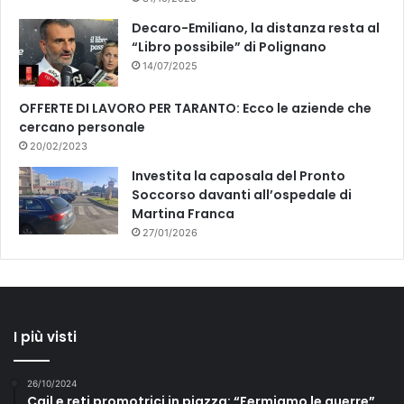
Decaro-Emiliano, la distanza resta al
“Libro possibile” di Polignano
14/07/2025
OFFERTE DI LAVORO PER TARANTO: Ecco le aziende che
cercano personale
20/02/2023
Investita la caposala del Pronto
Soccorso davanti all’ospedale di
Martina Franca
27/01/2026
I più visti
26/10/2024
Cgil e reti promotrici in piazza: “Fermiamo le guerre”