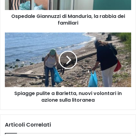
familiari
Ospedale Giannuzzi di Manduria, la rabbia dei
familiari
Spiagge
pulite
a
Barletta,
nuovi
volontari
in
azione
sulla
Spiagge pulite a Barletta, nuovi volontari in
litoranea
azione sulla litoranea
Articoli Correlati