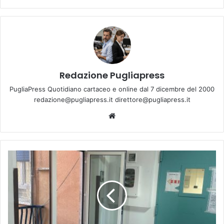
Redazione Pugliapress
PugliaPress Quotidiano cartaceo e online dal 7 dicembre del 2000
redazione@pugliapress.it direttore@pugliapress.it
Website
Ospedale
Giannuzzi
di
Manduria,
la
rabbia
dei