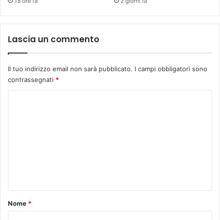
18 ore fa
2 giorni fa
Lascia un commento
Il tuo indirizzo email non sarà pubblicato.
I campi obbligatori sono
contrassegnati
*
C
o
m
m
e
n
t
o
Nome
*
*