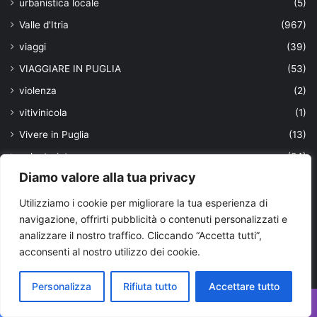
urbanistica locale
(5)
Valle d'Itria
(967)
viaggi
(39)
VIAGGIARE IN PUGLIA
(53)
violenza
(2)
vitivinicola
(1)
Vivere in Puglia
(13)
volontariato
(24)
Diamo valore alla tua privacy
xylella
(29)
Utilizziamo i cookie per migliorare la tua esperienza di
Ultimi aggiornamenti
navigazione, offrirti pubblicità o contenuti personalizzati e
analizzare il nostro traffico. Cliccando “Accetta tutti”,
acconsenti al nostro utilizzo dei cookie.
Personalizza
Rifiuta tutto
Accettare tutto
Facebook
X
WhatsApp
Telegram
Viber