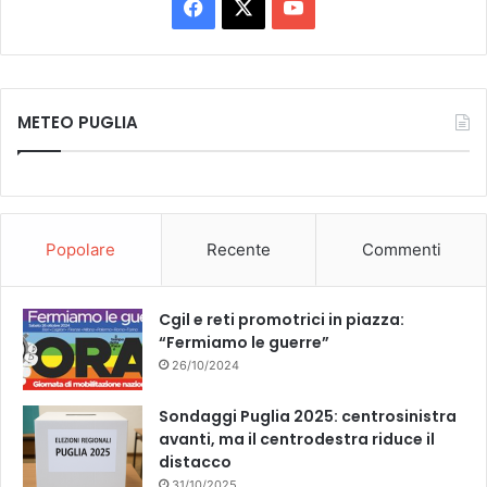
Facebook
X
You
Tube
METEO PUGLIA
Popolare
Recente
Commenti
Cgil e reti promotrici in piazza:
“Fermiamo le guerre”
26/10/2024
Sondaggi Puglia 2025: centrosinistra
avanti, ma il centrodestra riduce il
distacco
31/10/2025