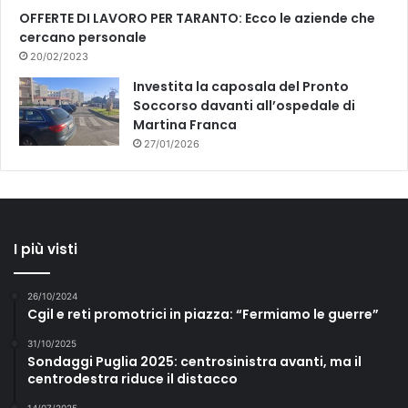
OFFERTE DI LAVORO PER TARANTO: Ecco le aziende che
cercano personale
20/02/2023
Investita la caposala del Pronto
Soccorso davanti all’ospedale di
Martina Franca
27/01/2026
I più visti
26/10/2024
Cgil e reti promotrici in piazza: “Fermiamo le guerre”
31/10/2025
Sondaggi Puglia 2025: centrosinistra avanti, ma il
centrodestra riduce il distacco