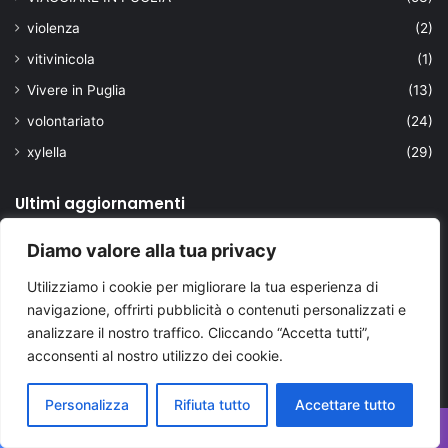
violenza
(2)
vitivinicola
(1)
Vivere in Puglia
(13)
volontariato
(24)
xylella
(29)
Ultimi aggiornamenti
Diamo valore alla tua privacy
Utilizziamo i cookie per migliorare la tua esperienza di
navigazione, offrirti pubblicità o contenuti personalizzati e
analizzare il nostro traffico. Cliccando “Accetta tutti”,
acconsenti al nostro utilizzo dei cookie.
Personalizza
Rifiuta tutto
Accettare tutto
Facebook
X
WhatsApp
Telegram
Viber