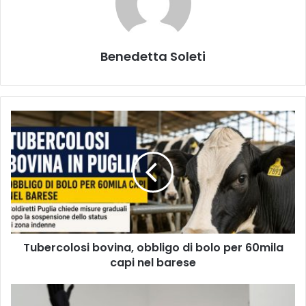
Benedetta Soleti
Tubercolosi
bovina,
obbligo
di
bolo
per
60mila
capi
nel
Tubercolosi bovina, obbligo di bolo per 60mila
barese
capi nel barese
Duemila
studenti