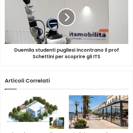
pugliesi
incontrano
il
prof
Schettini
per
scoprire
Duemila studenti pugliesi incontrano il prof
gli
ITS
Schettini per scoprire gli ITS
Articoli Correlati