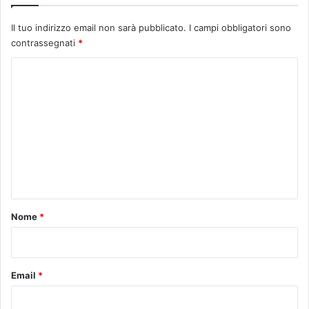
Il tuo indirizzo email non sarà pubblicato.
I campi obbligatori sono
contrassegnati
*
C
o
m
m
e
n
t
o
Nome
*
*
Email
*