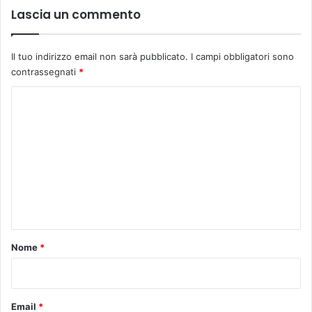
Lascia un commento
Il tuo indirizzo email non sarà pubblicato.
I campi obbligatori sono
contrassegnati
*
C
o
m
m
e
n
t
o
Nome
*
*
Email
*