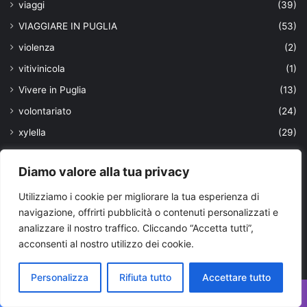
viaggi
(39)
VIAGGIARE IN PUGLIA
(53)
violenza
(2)
vitivinicola
(1)
Vivere in Puglia
(13)
volontariato
(24)
xylella
(29)
Ultimi aggiornamenti
Diamo valore alla tua privacy
Utilizziamo i cookie per migliorare la tua esperienza di
navigazione, offrirti pubblicità o contenuti personalizzati e
analizzare il nostro traffico. Cliccando “Accetta tutti”,
acconsenti al nostro utilizzo dei cookie.
Personalizza
Rifiuta tutto
Accettare tutto
Facebook
X
WhatsApp
Telegram
Viber