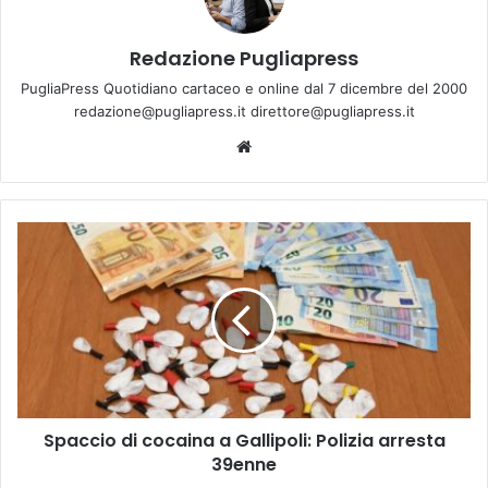
Redazione Pugliapress
PugliaPress Quotidiano cartaceo e online dal 7 dicembre del 2000
redazione@pugliapress.it direttore@pugliapress.it
Website
Spaccio
di
cocaina
a
Gallipoli:
Polizia
arresta
39enne
Spaccio di cocaina a Gallipoli: Polizia arresta
39enne