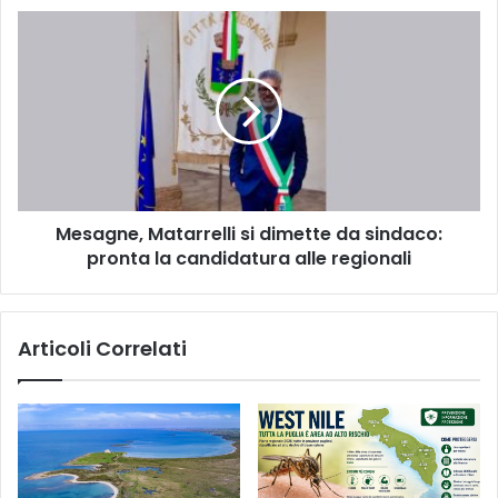
Mesagne,
Matarrelli
si
dimette
da
sindaco:
pronta
la
candidatura
Mesagne, Matarrelli si dimette da sindaco:
alle
regionali
pronta la candidatura alle regionali
Articoli Correlati