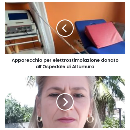
Apparecchio
per
elettrostimolazione
donato
all’Ospedale
di
Altamura
Apparecchio per elettrostimolazione donato
all’Ospedale di Altamura
Trovato
cadavere
di
una
donna
a
Ceglie
Messapica,
si