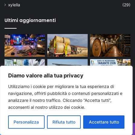
xylella
(29)
Ultimi aggiornamenti
Diamo valore alla tua privacy
Utilizziamo i cookie per migliorare la tua esperienza di
navigazione, offrirti pubblicità o contenuti personalizzati e
analizzare il nostro traffico. Cliccando “Accetta tutti”,
acconsenti al nostro utilizzo dei cookie.
Tags
Personalizza
Rifiuta tutto
Accettare tutto
Facebook
X
WhatsApp
Telegram
Viber