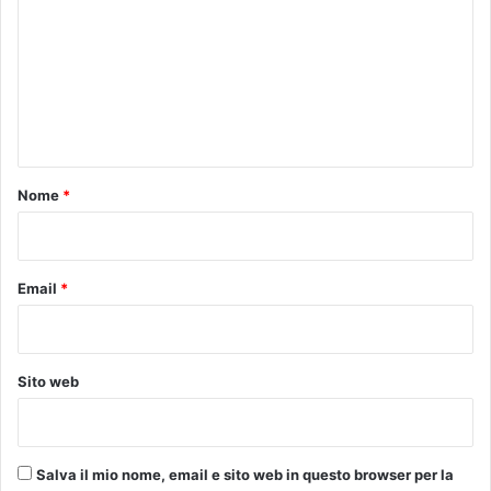
m
m
e
n
t
o
Nome
*
*
Email
*
Sito web
Salva il mio nome, email e sito web in questo browser per la