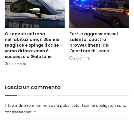
Gli agenti entrano
Furti e aggressioni nel
nell’abitazione, il 35enne
salento: quattro
reagisce e spinge il cane
provvedimenti del
verso di loro: cosa è
Questore di Lecce
successo a Galatone
2 giorni fa
1 giorno fa
Lascia un commento
Il tuo indirizzo email non sarà pubblicato.
I campi obbligatori sono
contrassegnati
*
C
o