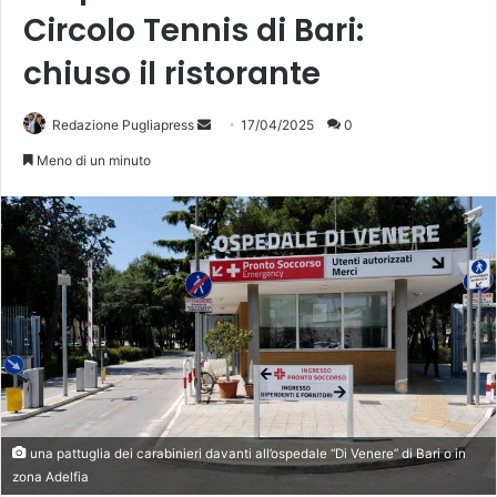
Circolo Tennis di Bari:
chiuso il ristorante
Invia
Redazione Pugliapress
17/04/2025
0
un'email
Meno di un minuto
una pattuglia dei carabinieri davanti all’ospedale “Di Venere” di Bari o in
zona Adelfia