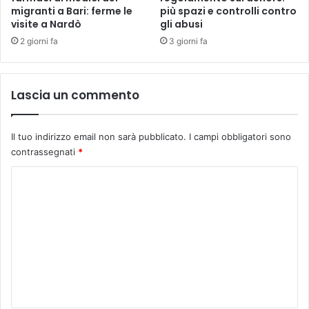
migranti a Bari: ferme le
più spazi e controlli contro
visite a Nardò
gli abusi
2 giorni fa
3 giorni fa
Lascia un commento
Il tuo indirizzo email non sarà pubblicato.
I campi obbligatori sono
contrassegnati
*
C
o
m
m
e
n
t