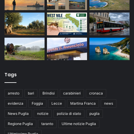
Tags
arresto
bari
Brindisi
carabinieri
cronaca
evidenza
Foggia
Lecce
Martina Franca
news
News Puglia
notizie
polizia di stato
puglia
Regione Puglia
taranto
Ultime notizie Puglia
Ultimissime Puglia