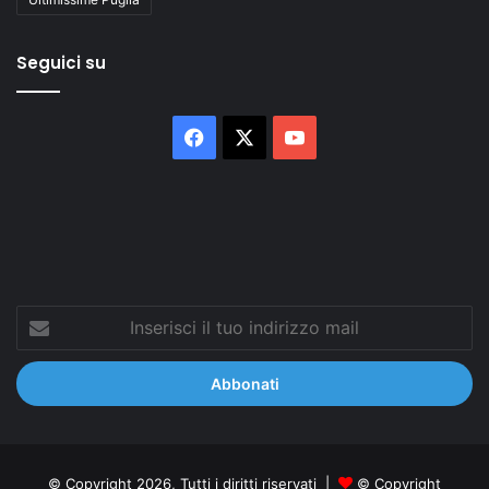
Seguici su
Facebook
X
You
Tube
Inserisci
il
tuo
indirizzo
mail
© Copyright 2026, Tutti i diritti riservati |
© Copyright