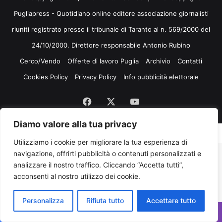
Pugliapress - Quotidiano online editore associazione giornalisti
riuniti registrato presso il tribunale di Taranto al n. 569/2000 del
24/10/2000. Direttore responsabile Antonio Rubino
Cerco/Vendo
Offerte di lavoro Puglia
Archivio
Contatti
Cookies Policy
Privacy Policy
Info pubblicità elettorale
Facebook
X
You
Diamo valore alla tua privacy
Tube
Utilizziamo i cookie per migliorare la tua esperienza di
navigazione, offrirti pubblicità o contenuti personalizzati e
analizzare il nostro traffico. Cliccando “Accetta tutti”,
acconsenti al nostro utilizzo dei cookie.
Personalizza
Rifiuta tutto
Accettare tutto
Facebook
X
WhatsApp
Telegram
Viber