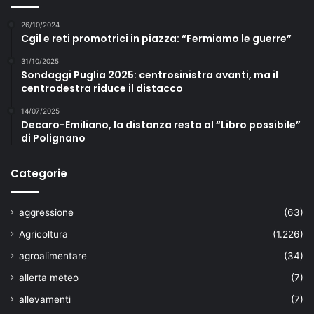
26/10/2024
Cgil e reti promotrici in piazza: “Fermiamo le guerre”
31/10/2025
Sondaggi Puglia 2025: centrosinistra avanti, ma il
centrodestra riduce il distacco
14/07/2025
Decaro-Emiliano, la distanza resta al “Libro possibile”
di Polignano
Categorie
aggressione
(63)
Agricoltura
(1.226)
agroalimentare
(34)
allerta meteo
(7)
allevamenti
(7)