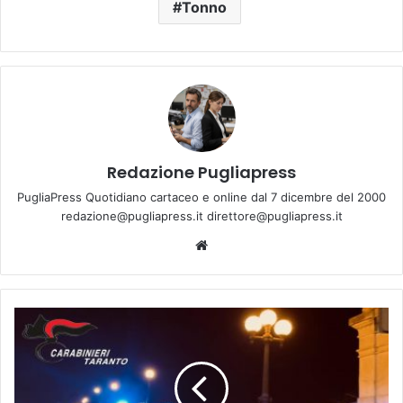
Tonno
Redazione Pugliapress
PugliaPress Quotidiano cartaceo e online dal 7 dicembre del 2000
redazione@pugliapress.it direttore@pugliapress.it
Website
Spari
nella
notte
a
Taranto: