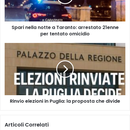
arrestato
21enne
per
tentato
Spari nella notte a Taranto: arrestato 21enne
omicidio
per tentato omicidio
Rinvio
elezioni
in
Puglia:
la
proposta
che
divide
Rinvio elezioni in Puglia: la proposta che divide
Articoli Correlati