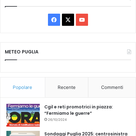
Facebook
X
You
Tube
METEO PUGLIA
Popolare
Recente
Commenti
Cgil e reti promotrici in piazza:
“Fermiamo le guerre”
26/10/2024
Sondaggi Puglia 2025: centrosinistra