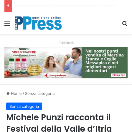
Rubano strumenti e farmaci ai medici dei migranti a Bari: ferme le visite a Nardò
Menu
C
Pubblicità
Home
/
Senza categoria
Senza categoria
Michele Punzi racconta il
Festival della Valle d’Itria