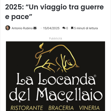
2025: “Un viaggio tra guerre
e pace”
Invia
Antonio Rubino
15/04/2025
0
5 minuti di lettura
un'email
Pubblicità