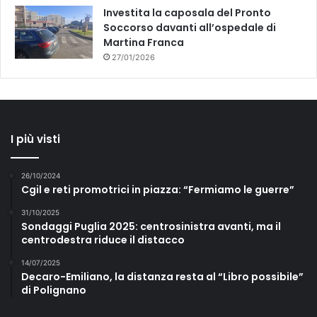
Investita la caposala del Pronto
Soccorso davanti all’ospedale di
Martina Franca
27/01/2026
I più visti
26/10/2024
Cgil e reti promotrici in piazza: “Fermiamo le guerre”
31/10/2025
Sondaggi Puglia 2025: centrosinistra avanti, ma il
centrodestra riduce il distacco
14/07/2025
Decaro-Emiliano, la distanza resta al “Libro possibile”
di Polignano