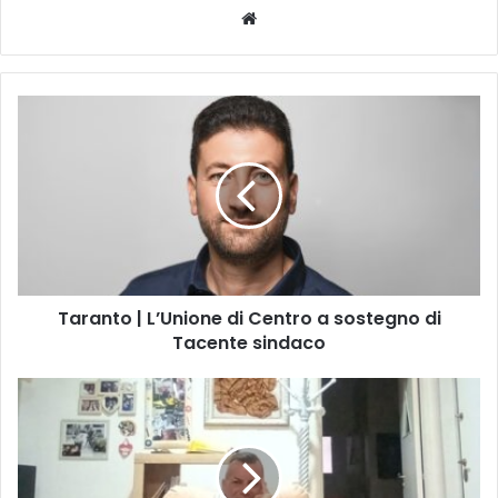
Website
Taranto
|
L’Unione
di
Centro
a
sostegno
di
Tacente
Taranto | L’Unione di Centro a sostegno di
sindaco
Tacente sindaco
Vittima
di
un'aggressione
mentre
lavorava,