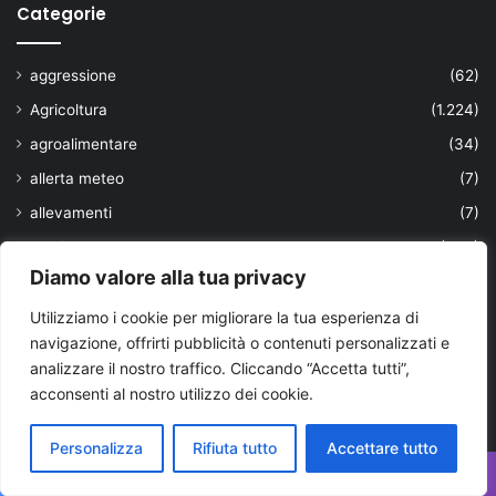
Categorie
aggressione
(62)
Agricoltura
(1.224)
agroalimentare
(34)
allerta meteo
(7)
allevamenti
(7)
ambiente
(456)
Diamo valore alla tua privacy
Ambiente Bari e Bat
(359)
Ambiente Brindisi
(322)
Utilizziamo i cookie per migliorare la tua esperienza di
navigazione, offrirti pubblicità o contenuti personalizzati e
Ambiente Foggia
(238)
analizzare il nostro traffico. Cliccando “Accetta tutti”,
Ambiente Lecce
(196)
acconsenti al nostro utilizzo dei cookie.
Ambiente Taranto
(1.498)
Personalizza
Rifiuta tutto
Accettare tutto
amministrazione pubblica
(3)
animali
(72)
Facebook
X
WhatsApp
Telegram
Viber