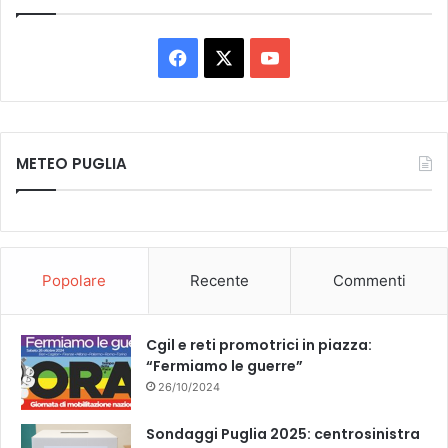
Facebook
X
You
Tube
METEO PUGLIA
Popolare
Recente
Commenti
Cgil e reti promotrici in piazza:
“Fermiamo le guerre”
26/10/2024
Sondaggi Puglia 2025: centrosinistra