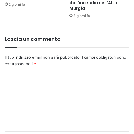
dall’incendio nell’Alta
2 giorni fa
Murgia
3 giorni fa
Lascia un commento
Il tuo indirizzo email non sarà pubblicato.
I campi obbligatori sono
contrassegnati
*
C
o
m
m
e
n
t