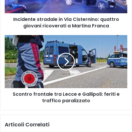
giovani
ricoverati
a
Incidente stradale in Via Cisternino: quattro
Martina
Franca
giovani ricoverati a Martina Franca
Scontro
frontale
tra
Lecce
e
Gallipoli:
feriti
e
traffico
Scontro frontale tra Lecce e Gallipoli: feriti e
paralizzato
traffico paralizzato
Articoli Correlati