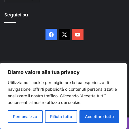
Seguici su
Facebook
X
You
Tube
Diamo valore alla tua privacy
Inserisci
Utilizziamo i cookie per migliorare la tua esperienza di
il
navigazione, offrirti pubblicità o contenuti personalizzati e
tuo
analizzare il nostro traffico. Cliccando “Accetta tutti”,
indirizzo
acconsenti al nostro utilizzo dei cookie.
mail
Personalizza
Rifiuta tutto
Accettare tutto
© Copyright 2026, Tutti i diritti riservati |
© Copyright
Facebook
X
WhatsApp
Telegram
Viber