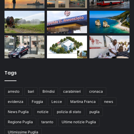
Tags
arresto
bari
Brindisi
carabinieri
cronaca
evidenza
Foggia
Lecce
Martina Franca
news
News Puglia
notizie
polizia di stato
puglia
Regione Puglia
taranto
Ultime notizie Puglia
Ultimissime Puglia