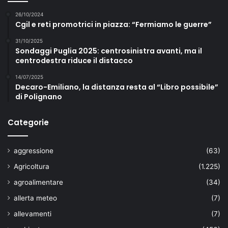
26/10/2024
Cgil e reti promotrici in piazza: “Fermiamo le guerre”
31/10/2025
Sondaggi Puglia 2025: centrosinistra avanti, ma il
centrodestra riduce il distacco
14/07/2025
Decaro-Emiliano, la distanza resta al “Libro possibile”
di Polignano
Categorie
aggressione
(63)
Agricoltura
(1.225)
agroalimentare
(34)
allerta meteo
(7)
allevamenti
(7)