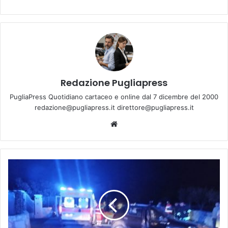
Redazione Pugliapress
PugliaPress Quotidiano cartaceo e online dal 7 dicembre del 2000
redazione@pugliapress.it direttore@pugliapress.it
Website
Incidente
stradale
in
Via
Cisternino:
quattro