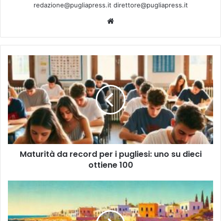
redazione@pugliapress.it direttore@pugliapress.it
Website
Maturità
da
record
per
i
pugliesi:
uno
su
dieci
Maturità da record per i pugliesi: uno su dieci
ottiene
100
ottiene 100
Federconsumatori:
"In
Puglia
portare