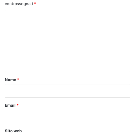
contrassegnati
*
C
o
m
m
e
n
t
o
Nome
*
*
Email
*
Sito web