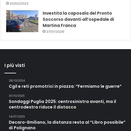
20/02/2023
Investita la caposala del Pronto
Soccorso davanti all’ospedale di
Martina Franca
27/01/2026
I più visti
26/10/2024
Cgil e reti promotrici in piazza: “Fermiamo le guerre”
31/10/2025
Sondaggi Puglia 2025: centrosinistra avanti, ma il
centrodestra riduce il distacco
14/07/2025
Decaro-Emiliano, la distanza resta al “Libro possibile”
di Polignano