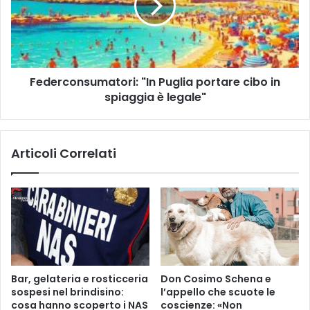
cibo
in
spiaggia
è
legale"
Federconsumatori: "In Puglia portare cibo in
spiaggia è legale"
Articoli Correlati
Bar, gelateria e rosticceria
Don Cosimo Schena e
sospesi nel brindisino:
l’appello che scuote le
cosa hanno scoperto i NAS
coscienze: «Non