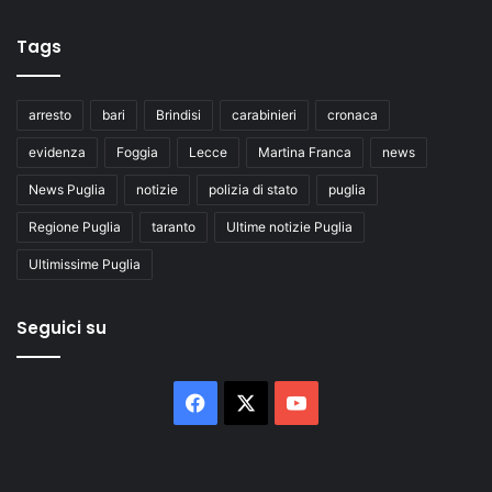
Tags
arresto
bari
Brindisi
carabinieri
cronaca
evidenza
Foggia
Lecce
Martina Franca
news
News Puglia
notizie
polizia di stato
puglia
Regione Puglia
taranto
Ultime notizie Puglia
Ultimissime Puglia
Seguici su
Facebook
X
You
Tube