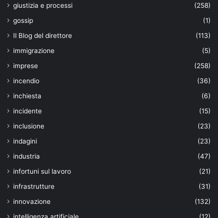
giustizia e processi
(258)
gossip
(1)
Il Blog del direttore
(113)
immigrazione
(5)
imprese
(258)
incendio
(36)
inchiesta
(6)
incidente
(15)
inclusione
(23)
indagini
(23)
industria
(47)
infortuni sul lavoro
(21)
infrastrutture
(31)
innovazione
(132)
intelligenza artificiale
(12)