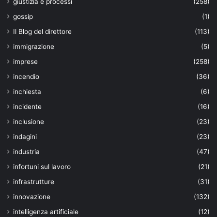
giustizia e processi
(258)
gossip
(1)
Il Blog del direttore
(113)
immigrazione
(5)
imprese
(258)
incendio
(36)
inchiesta
(6)
incidente
(16)
inclusione
(23)
indagini
(23)
industria
(47)
infortuni sul lavoro
(21)
infrastrutture
(31)
innovazione
(132)
intelligenza artificiale
(12)