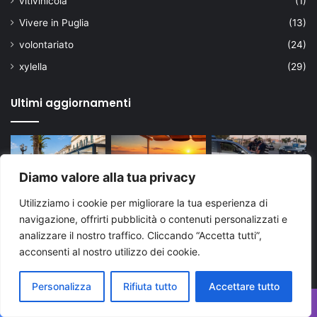
vitivinicola
(1)
Vivere in Puglia
(13)
volontariato
(24)
xylella
(29)
Ultimi aggiornamenti
Diamo valore alla tua privacy
Utilizziamo i cookie per migliorare la tua esperienza di
navigazione, offrirti pubblicità o contenuti personalizzati e
analizzare il nostro traffico. Cliccando “Accetta tutti”,
acconsenti al nostro utilizzo dei cookie.
Personalizza
Rifiuta tutto
Accettare tutto
Facebook
X
WhatsApp
Telegram
Viber