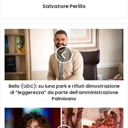
Salvatore Perillo
Bello
(UDC):
su
luna
park
e
rifiuti
dimostrazione
di
Bello (UDC): su luna park e rifiuti dimostrazione
“leggerezza”
da
di “leggerezza” da parte dell’amministrazione
parte
Palmisano
dell’amministrazione
Palmisano
Michele
Riondino,
Ignazio