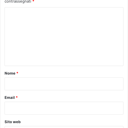
contrassegnati
*
C
o
m
m
e
n
t
o
Nome
*
*
Email
*
Sito web