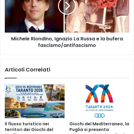
La
Russa
e
la
bufera
fascismo/antifascismo
Michele Riondino, Ignazio La Russa e la bufera
fascismo/antifascismo
Articoli Correlati
Il flusso turistico nei
Giochi del Mediterraneo, la
territori dei Giochi del
Puglia si presenta