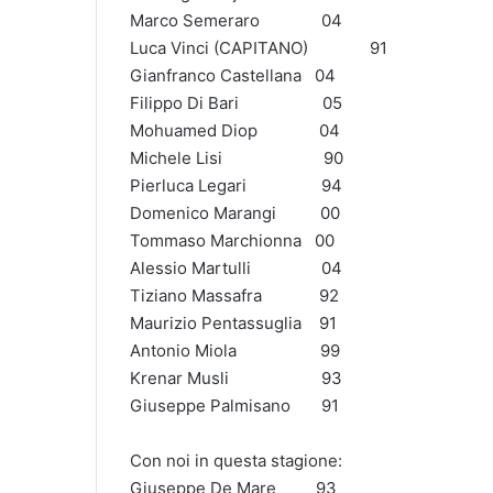
Marco Semeraro​ ​ ​ ​ ​ ​ ​ ​ ​ ​ ​ ​ 04
Luca Vinci (CAPITANO)​ ​ ​ ​ ​ ​ ​ ​ ​ ​ ​ ​ ​ ​ 91
Gianfranco Castell­ana​ ​ ​ 04
Filippo Di Bari​ ​ ​ ​ ​ ​ ​ ​ ​ ​ ​ ​ ​ ​ ​ ​ ​ ​ ​ 05
Mohuamed Diop​ ​ ​ ​ ​ ​ ​ ​ ​ ​ ​ ​ 04
Michele Lisi​ ​ ​ ​ ​ ​ ​ ​ ​ ​ ​ ​ ​ ​ ​ ​ ​ ​ ​ ​ ​ ​ ​ 90
Pierluca Legari​ ​ ​ ​ ​ ​ ​ ​ ​ ​ ​ ​ ​ ​ ​ ​ ​ 94
Domenico Marangi​ ​ ​ ​ ​ ​ ​ ​ 00
Tommaso Marchionna​ 00
Alessio Martulli​ ​ ​ ​ ​ ​ ​ ​ ​ ​ ​ ​ ​ ​ ​ ​ 04
Tiziano Massafra​ ​ ​ ​ ​ ​ ​ ​ ​ ​ ​ ​ 92
Maurizio Pentassug­lia​ ​ 91
Antonio Miola​ ​ ​ ​ ​ ​ ​ ​ ​ ​ ​ ​ ​ ​ ​ ​ ​ ​ 99
Krenar Musli​ ​ ​ ​ ​ ​ ​ ​ ​ ​ ​ ​ ​ ​ ​ ​ ​ ​ ​ ​ ​ 93
Giuseppe Palmisano​ ​ ​ ​ ​ 91
Con noi in questa stagione:
Giuseppe De Mare​ ​ ​ ​ ​ ​ ​ ​ ​ 93