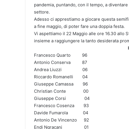
pandemia, puntando, con il tem­po, a diventare u
sett­ore.
Adesso ci apprestiamo a giocare questa semifin
a fine maggio, di poter fare una doppia festa.
Vi aspettiamo il 22 Maggio alle ore 16.30 allo St
insieme a raggiun­gere la tanto desid­erata pr
Francesco Quarto​ ​ ​ ​ ​ ​ ​ ​ ​ ​ ​96
Antonio Conserva​ ​ ​ ​ ​ ​ ​ ​ ​ ​ 87
Andrea Liuzzi​ ​ ​ ​ ​ ​ ​ ​ ​ ​ ​ ​ ​ ​ ​ ​ ​ ​ ​06
Riccardo Romanelli​ ​ ​ ​ ​ ​ ​ ​ 04
Giuseppe Camassa​ ​ ​ ​ ​ ​ ​ ​ 96
Christian Conte​ ​ ​ ​ ​ ​ ​ ​ ​ ​ ​ ​ ​ ​ ​ 00
Giuseppe Corsi​ ​ ​ ​ ​ ​ ​ ​ ​ ​ ​ ​ ​ ​ ​ ​ 04
Francesco Cosenza​ ​ ​ ​ ​ ​ ​ ​ 93
Davide Fumarola​ ​ ​ ​ ​ ​ ​ ​ ​ ​ ​ ​ ​ 04
Antonio De Vincenz­o​ ​ ​ ​ 92
Endi Ngracanj​ ​ ​ ​ ​ ​ ​ ​ ​ ​ ​ ​ ​ ​ ​ ​ ​ ​ ​ 01