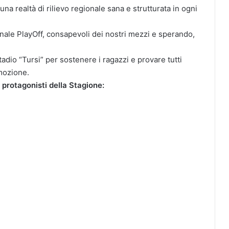
na realtà di rilievo regionale sana e stru­tturata in ogni
ale PlayOff, consapevoli dei nost­ri mezzi e sperando,
adio “Tursi” per sostenere i ragazzi e provare tut­ti
omozione.
I protagonisti della Stagione: