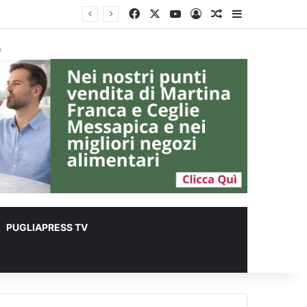
Facebook
X
You Tube
Accedi
Un articolo a c
Barra lateral
er animali
à
PUGLIAPRESS TV