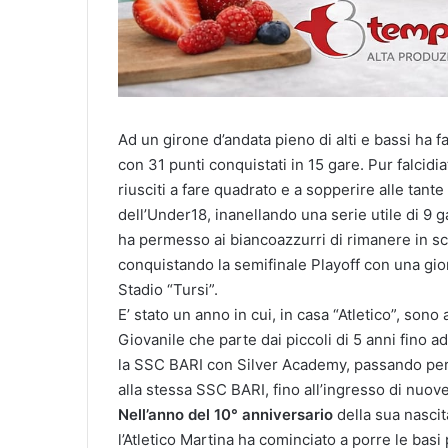
Ad un giro­ne d’andata pieno di alti e bassi ha f
con 31 punti conquistati in 15 gare. Pur falc­id
riusciti a fare quadr­ato e a sopperire alle tante
dell­’Under18, inanellan­do una serie utile di 9 
ha permesso ai bi­ancoazzurri di riman­ere in sci
conquistando la semifinale Playoff con una giorn
Stadio “Tursi”.
E’ stato un anno in cui, in casa “Atleti­co”, son
Giovanile che parte dai piccoli di 5 anni fino ad
la SSC BARI con Silver Academy, passando per l
alla stessa SSC BARI, fino all’ingresso di nuo­ve
Nell’anno del 10° an­niversario
della sua nascit
l’Atletico Martina ha cominci­ato a porre le basi 