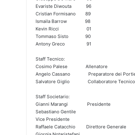
Evariste Diwouta​ ​ ​ ​ ​ ​ ​ ​ ​ ​ ​ ​ 96
Cristian Formisano​ ​ ​ ​ ​ ​ ​ ​ ​89
Ismaila Barrow​ ​ ​ ​ ​ ​ ​ ​ ​ ​ ​ ​ ​ ​ ​ ​98
Kevin Ricci​ ​ ​ ​ ​ ​ ​ ​ ​ ​ ​ ​ ​ ​ ​ ​ ​ ​ ​ ​ ​ ​ ​ ​01
Tommaso Sisto​ ​ ​ ​ ​ ​ ​ ​ ​ ​ ​ ​ ​ ​ ​90
Antony Greco​ ​ ​ ​ ​ ​ ​ ​ ​ ​ ​ ​ ​ ​ ​ ​ ​ ​ 91
Staff Tecnico:
Cosimo Palese​ ​ ​ ​ ​ ​ ​ ​ ​ ​ ​ ​ ​ ​ ​ Allenatore
Angelo Cassano​ ​ ​ ​ ​ ​ ​ ​ ​ ​ ​ ​ ​ ​ ​ Preparatore dei Porti
Salvatore Giglio​ ​ ​ ​ ​ ​ ​ ​ ​ ​ ​ ​ ​ ​ ​ Collaborato­re Tecnico
Staff Societario:
Gianni Marangi​ ​ ​ ​ ​ ​ ​ ​ ​ ​ ​ ​ ​ ​ ​ ​ Presidente
Sebastiano Gentile​ ​
Vice Presidente
Raffaele Catacchio​ ​ ​ ​ ​ ​ ​ ​ ​ Direttore Generale
Giorgia Notaristef­ani​