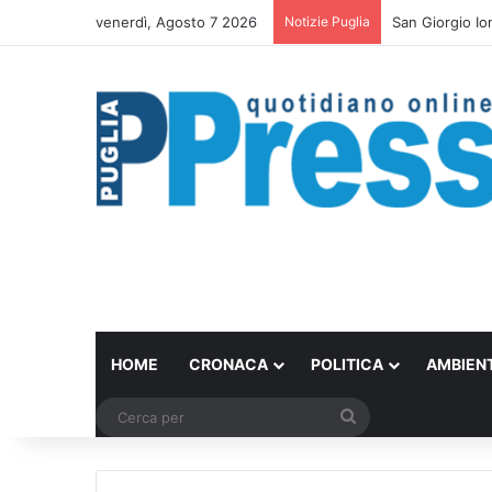
venerdì, Agosto 7 2026
Notizie Puglia
Bari trasforma 
HOME
CRONACA
POLITICA
AMBIEN
Cerca
per