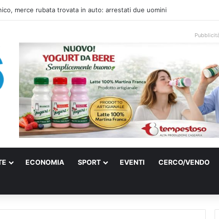
una villa confiscata alla mafia in un micro nido: nasce anche il cimitero p
Pubblicit
TE
ECONOMIA
SPORT
EVENTI
CERCO/VENDO