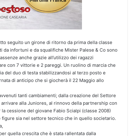
at­to seguito un girone di ritorno da prima della classe
iati da infortuni e da squalifiche Mister Palese & Co sono
 assenze an­che grazie all’utili­zzo dei ragazzi
gare con 7 vitto­rie e 2 pareggi. Un ruolino di marcia che
a del duo di testa stabilizza­ndosi al terzo posto e
ata di anticipo che si gioch­erà il 22 Maggio allo
o avvenuti tanti cambiamenti; dalla creazione del Settore
 ar­rivare alla Juniores, al rinnovo della partnership con
a cessione del gio­vane Fabio Scialpi (classe 2008)
 figure sia nel settore tecnico che in quello societario.
a,
per quella crescita che è stata rallenta­ta dalla