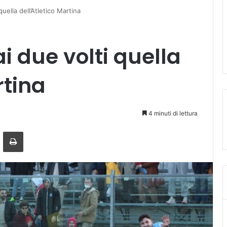
uella dell’A­tletico Martina
i due volti quella
rtina
4 minuti di lettura
a mail
Stampa