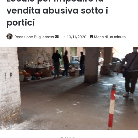
vendita abusiva sotto i
portici
Redazione Pugliapress
I
10/11/2020
Meno di un minuto
n
v
i
a
u
n
'
e
m
a
i
l