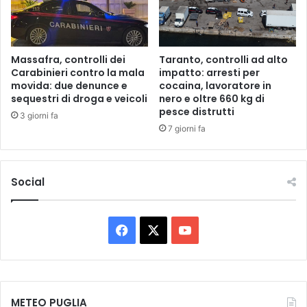
I
r
P
a
E
u
R
n
Massafra, controlli dei
Taranto, controlli ad alto
L
a
Carabinieri contro la mala
impatto: arresti per
A
v
movida: due denunce e
cocaina, lavoratore in
S
sequestri di droga e veicoli
nero e oltre 660 kg di
o
pesce distrutti
O
l
3 giorni fa
C
t
7 giorni fa
I
a
E
b
T
o
Social
A
o
’
m
D
d
I
i
F
X
Y
G
c
E
a
o
a
S
s
c
u
T
i
I
p
METEO PUGLIA