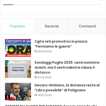
e
T
O
o
N
s
b
u
E
i
E
t
o
b
1
i
Popolare
Recente
Commenti
2
v
o
e
I
i
N
1
k
Cgil e reti promotrici in piazza:
D
.
“Fermiamo le guerre”
A
2
G
26/10/2024
4
A
5
T
Sondaggi Puglia 2025: centrosinistra
I
avanti, ma il centrodestra riduce il
distacco
31/10/2025
Decaro-Emiliano, la distanza resta al
“Libro possibile” di Polignano
14/07/2025