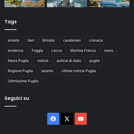
Tags
arresto
bari
Brindisi
carabinieri
cronaca
evidenza
Foggia
Lecce
Martina Franca
news
News Puglia
notizie
polizia di stato
puglia
Regione Puglia
taranto
Ultime notizie Puglia
Ultimissime Puglia
Seguici su
Facebook
X
You
Tube