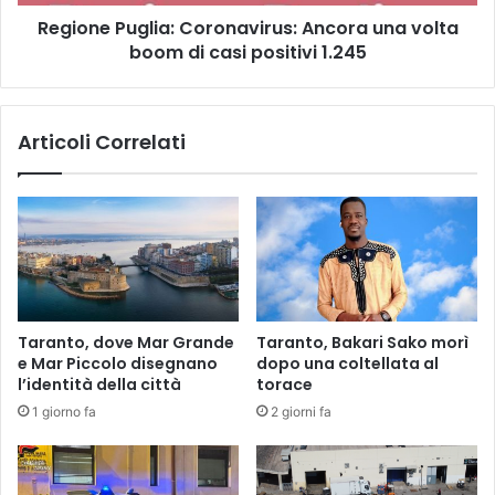
O
u
V
Regione Puglia: Coronavirus: Ancora una volta
g
V
boom di casi positivi 1.245
l
E
i
D
a
I
:
Articoli Correlati
M
C
E
o
N
r
T
o
I
n
S
a
A
v
N
i
Z
r
Taranto, dove Mar Grande
Taranto, Bakari Sako morì
I
u
e Mar Piccolo disegnano
dopo una coltellata al
O
s
l’identità della città
torace
N
:
1 giorno fa
2 giorni fa
A
A
T
n
O
c
R
o