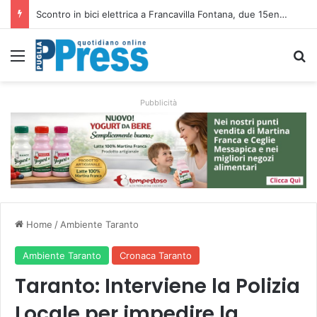
Altamura, aziende agricole donano foraggio all’allevatore colpito dall’incendio nell’Alta Murgia
Menu
C
Pubblicità
Home
/
Ambiente Taranto
Ambiente Taranto
Cronaca Taranto
Taranto: Interviene la Polizia
Locale per impedire la