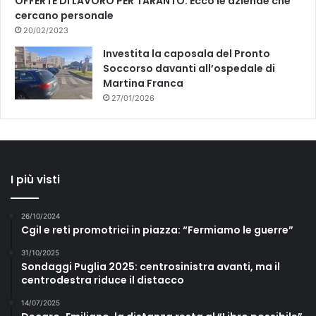
OFFERTE DI LAVORO PER TARANTO: Ecco le aziende che
cercano personale
20/02/2023
Investita la caposala del Pronto
Soccorso davanti all’ospedale di
Martina Franca
27/01/2026
I più visti
26/10/2024
Cgil e reti promotrici in piazza: “Fermiamo le guerre”
31/10/2025
Sondaggi Puglia 2025: centrosinistra avanti, ma il
centrodestra riduce il distacco
14/07/2025