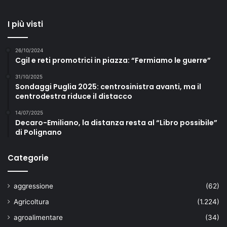
I più visti
26/10/2024
Cgil e reti promotrici in piazza: “Fermiamo le guerre”
31/10/2025
Sondaggi Puglia 2025: centrosinistra avanti, ma il
centrodestra riduce il distacco
14/07/2025
Decaro-Emiliano, la distanza resta al “Libro possibile”
di Polignano
Categorie
aggressione
(62)
Agricoltura
(1.224)
agroalimentare
(34)