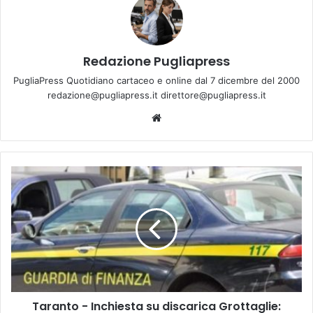
Redazione Pugliapress
PugliaPress Quotidiano cartaceo e online dal 7 dicembre del 2000
redazione@pugliapress.it direttore@pugliapress.it
Website
Taranto
-
Inchiesta
su
discarica
Grottaglie:
arrestato
l'ex
presidente
Taranto - Inchiesta su discarica Grottaglie:
della