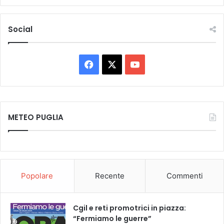
Social
Facebook
X
You
Tube
METEO PUGLIA
Popolare
Recente
Commenti
Cgil e reti promotrici in piazza:
“Fermiamo le guerre”