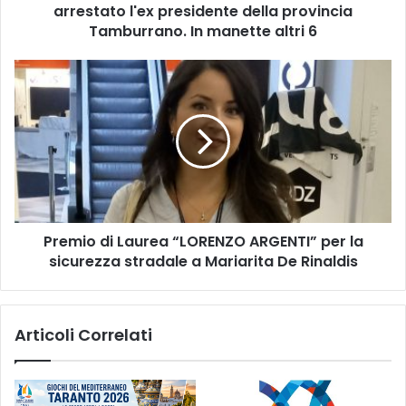
provincia
arrestato l'ex presidente della provincia
Tamburrano.
Tamburrano. In manette altri 6
In
manette
Premio
altri
di
6
Laurea
“LORENZO
ARGENTI”
per
la
sicurezza
stradale
Premio di Laurea “LORENZO ARGENTI” per la
a
Mariarita
sicurezza stradale a Mariarita De Rinaldis
De
Rinaldis
Articoli Correlati