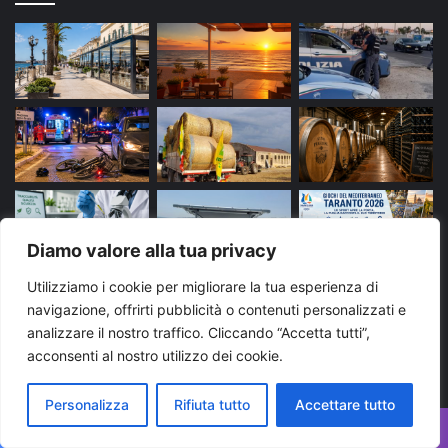
Diamo valore alla tua privacy
Utilizziamo i cookie per migliorare la tua esperienza di
navigazione, offrirti pubblicità o contenuti personalizzati e
Tags
analizzare il nostro traffico. Cliccando “Accetta tutti”,
acconsenti al nostro utilizzo dei cookie.
arresto
bari
Brindisi
carabinieri
cronaca
Personalizza
Rifiuta tutto
Accettare tutto
evidenza
Foggia
Lecce
Martina Franca
news
News Puglia
notizie
polizia di stato
puglia
Facebook
X
WhatsApp
Telegram
Viber