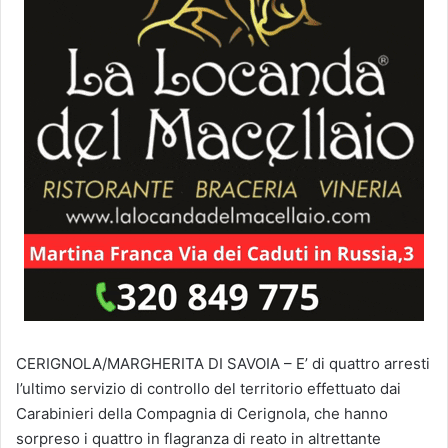
CERIGNOLA/MARGHERITA DI SAVOIA – E’ di quattro arresti
l’ultimo servizio di controllo del territorio effettuato dai
Carabinieri della Compagnia di Cerignola, che hanno
sorpreso i quattro in flagranza di reato in altrettante