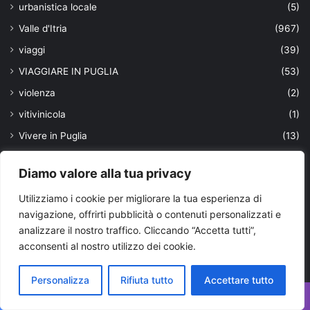
urbanistica locale
(5)
Valle d'Itria
(967)
viaggi
(39)
VIAGGIARE IN PUGLIA
(53)
violenza
(2)
vitivinicola
(1)
Vivere in Puglia
(13)
volontariato
(24)
Diamo valore alla tua privacy
xylella
(29)
Utilizziamo i cookie per migliorare la tua esperienza di
Ultimi aggiornamenti
navigazione, offrirti pubblicità o contenuti personalizzati e
analizzare il nostro traffico. Cliccando “Accetta tutti”,
acconsenti al nostro utilizzo dei cookie.
Personalizza
Rifiuta tutto
Accettare tutto