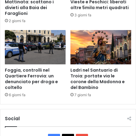
Mattinata: scattano i
Vieste e Peschici: liberati
e
M
divieti alla Baia dei
oltre 5mila metri quadrati
t
i
Faraglioni
3 giorni fa
r
g
2 giorni fa
a
r
C
a
o
n
n
t
f
i
a
a
g
b
r
b
Foggia, controlli nel
Ladri nel Santuario di
i
Quartiere Ferrovia: un
Troia: portate via le
a
denunciato per droga e
corone della Madonna e
c
n
coltello
del Bambino
o
d
l
o
6 giorni fa
7 giorni fa
t
n
u
a
r
t
Social
a
i
e
s
C
u