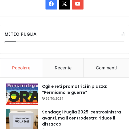
o
F
X
Y
l
m
t
a
o
e
e
s
r
c
u
G
r
r
METEO PUGLIA
i
e
T
o
t
u
o
b
u
p
r
.
i
o
b
o
Popolare
Recente
Commenti
"
o
e
.
k
Cgil e reti promotrici in piazza:
“Fermiamo le guerre”
26/10/2024
Sondaggi Puglia 2025: centrosinistra
avanti, ma il centrodestra riduce il
distacco