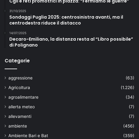
Cgil e reti promotrici in piazza: “Fermiamo le guerre”
31/10/2025
Sondaggi Puglia 2025: centrosinistra avanti, ma il
centrodestra riduce il distacco
14/07/2025
Decaro-Emiliano, la distanza resta al “Libro possibile”
di Polignano
Categorie
aggressione
(63)
Agricoltura
(1.226)
agroalimentare
(34)
allerta meteo
(7)
allevamenti
(7)
ambiente
(456)
Ambiente Bari e Bat
(359)