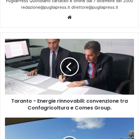
PugliaPress Quotidiano cartaceo e online dal 7 dicembre del 2000
redazione@pugliapress.it direttore@pugliapress.it
We
bsi
te
T
a
r
a
n
t
o
-
E
Taranto - Energie rinnovabili: convenzione tra
n
Confagricoltura e Comes Group.
e
r
g
T
i
a
e
r