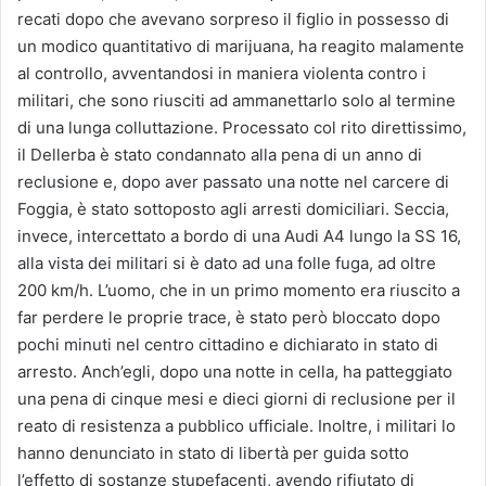
recati dopo che avevano sorpreso il figlio in possesso di
un modico quantitativo di marijuana, ha reagito malamente
al controllo, avventandosi in maniera violenta contro i
militari, che sono riusciti ad ammanettarlo solo al termine
di una lunga colluttazione. Processato col rito direttissimo,
il Dellerba è stato condannato alla pena di un anno di
reclusione e, dopo aver passato una notte nel carcere di
Foggia, è stato sottoposto agli arresti domiciliari. Seccia,
invece, intercettato a bordo di una Audi A4 lungo la SS 16,
alla vista dei militari si è dato ad una folle fuga, ad oltre
200 km/h. L’uomo, che in un primo momento era riuscito a
far perdere le proprie trace, è stato però bloccato dopo
pochi minuti nel centro cittadino e dichiarato in stato di
arresto. Anch’egli, dopo una notte in cella, ha patteggiato
una pena di cinque mesi e dieci giorni di reclusione per il
reato di resistenza a pubblico ufficiale. Inoltre, i militari lo
hanno denunciato in stato di libertà per guida sotto
l’effetto di sostanze stupefacenti, avendo rifiutato di