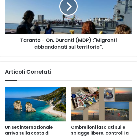
r
a
i
n
n
t
n
o
o
-
v
O
a
Taranto - On. Duranti (MDP) :"Migranti
n
b
abbandonati sul territorio".
.
i
D
l
u
i
r
Articoli Correlati
:
a
c
n
o
t
n
i
v
(
e
M
n
D
z
P
i
)
Un set internazionale
Ombrelloni lasciati sulle
o
:
arriva sulla costa di
spiagge libere, controlli a
n
"