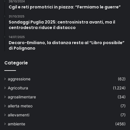
26/10/2024
Cgil e reti promotrici in piazza: “Fermiamo le guerre”
31/10/2025
Sondaggi Puglia 2025: centrosinistra avanti, ma il
centrodestra riduce il distacco
14/07/2025
Decaro-Emiliano, la distanza resta al “Libro possibile”
di Polignano
Categorie
aggressione
(62)
Agricoltura
(1.224)
agroalimentare
(34)
allerta meteo
(7)
allevamenti
(7)
ambiente
(456)