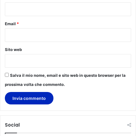
*
n
o
a
Email
*
M
a
r
t
Sito web
i
n
a
Salva il mio nome, email e sito web in questo browser per la
prossima volta che commento.
Social