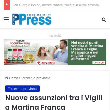
Bari trasforma una villa confiscata alla mafia in un micro nido: nasce anche il cimitero per animali
Menu
C
Pubblicità
Home
/
Taranto e provincia
Taranto e provincia
Nuove assunzioni tra i Vigili
a Martina Franca