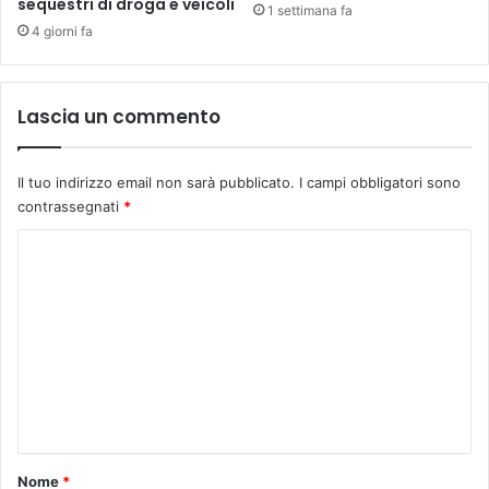
sequestri di droga e veicoli
a
1 settimana fa
l
4 giorni fa
l
'
1
Lascia un commento
1
s
e
Il tuo indirizzo email non sarà pubblicato.
I campi obbligatori sono
t
contrassegnati
*
t
e
C
m
o
b
r
m
e
m
a
l
e
9
n
g
i
t
u
o
Nome
*
g