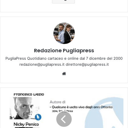
Redazione Pugliapress
PugliaPress Quotidiano cartaceo e online dal 7 dicembre del 2000
redazione@pugliapress.it direttore@pugliapress.it
We
bsi
te
O
g
g
i
a
M