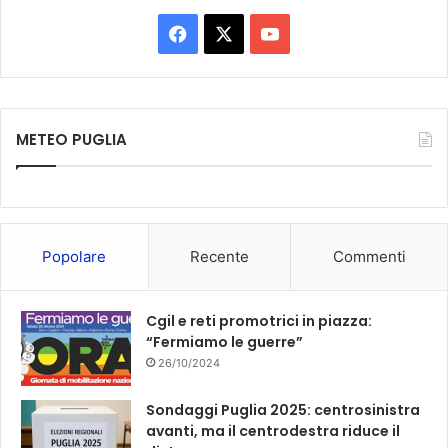
F
X
Y
a
o
c
u
METEO PUGLIA
e
T
b
u
o
b
Popolare
Recente
Commenti
o
e
k
Cgil e reti promotrici in piazza:
“Fermiamo le guerre”
26/10/2024
Sondaggi Puglia 2025: centrosinistra
avanti, ma il centrodestra riduce il