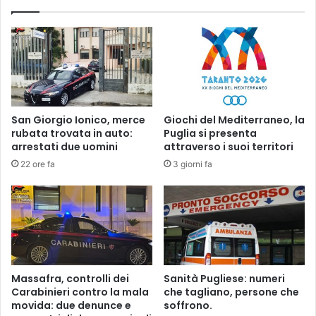
c
o
h
l
i
a
o
s
s
t
t
i
r
c
o
o
San Giorgio Ionico, merce
Giochi del Mediterraneo, la
d
2
rubata trovata in auto:
Puglia si presenta
i
0
arrestati due uomini
attraverso i suoi territori
p
1
22 ore fa
3 giorni fa
u
4
g
-
l
1
i
5
a
a
.
n
i
d
t
r
Massafra, controlli dei
Sanità Pugliese: numeri
à
Carabinieri contro la mala
che tagliano, persone che
d
movida: due denunce e
soffrono.