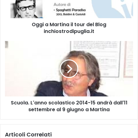
a
r
t
Oggi a Martina il tour del Blog
i
inchiostrodipuglia.it
n
a
i
S
l
c
t
u
o
o
u
l
r
a
d
.
e
L
l
'
B
Scuola. L'anno scolastico 2014-15 andrà dall'11
a
l
settembre al 9 giugno a Martina
n
o
n
g
o
i
s
Articoli Correlati
n
c