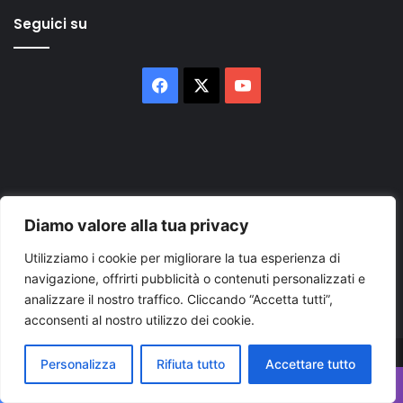
Seguici su
Facebook
X
You
Tube
Diamo valore alla tua privacy
Inserisci
il
Utilizziamo i cookie per migliorare la tua esperienza di
tuo
navigazione, offrirti pubblicità o contenuti personalizzati e
indirizzo
analizzare il nostro traffico. Cliccando “Accetta tutti”,
mail
acconsenti al nostro utilizzo dei cookie.
Personalizza
Rifiuta tutto
Accettare tutto
© Copyright 2026, Tutti i diritti riservati |
© Copyright
Pugliapress - Quotidiano online editore associazione giornalisti