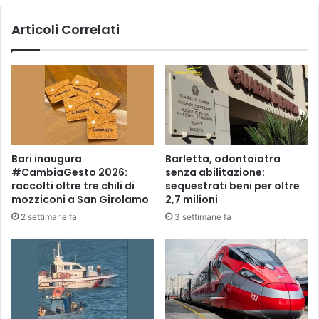
C
A
Articoli Correlati
M
P
A
G
N
A
P
U
B
Bari inaugura
Barletta, odontoiatra
B
#CambiaGesto 2026:
senza abilitazione:
L
raccolti oltre tre chili di
sequestrati beni per oltre
I
mozziconi a San Girolamo
2,7 milioni
C
2 settimane fa
3 settimane fa
I
T
A
R
I
A
D