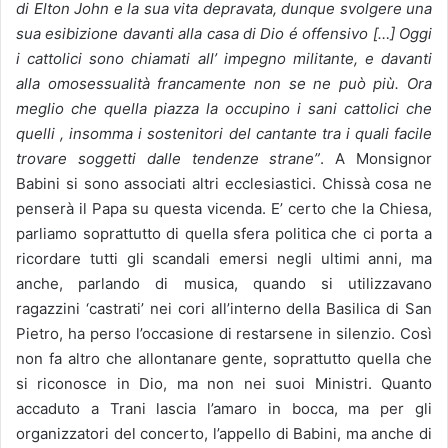
di Elton John e la sua vita depravata, dunque svolgere una
sua esibizione davanti alla casa di Dio é offensivo […] Oggi
i cattolici sono chiamati all’ impegno militante, e davanti
alla omosessualità francamente non se ne può più. Ora
meglio che quella piazza la occupino i sani cattolici che
quelli , insomma i sostenitori del cantante tra i quali facile
trovare soggetti dalle tendenze strane”
. A Monsignor
Babini si sono associati altri ecclesiastici. Chissà cosa ne
penserà il Papa su questa vicenda. E’ certo che la Chiesa,
parliamo soprattutto di quella sfera politica che ci porta a
ricordare tutti gli scandali emersi negli ultimi anni, ma
anche, parlando di musica, quando si utilizzavano
ragazzini ‘castrati’ nei cori all’interno della Basilica di San
Pietro, ha perso l’occasione di restarsene in silenzio. Così
non fa altro che allontanare gente, soprattutto quella che
si riconosce in Dio, ma non nei suoi Ministri. Quanto
accaduto a Trani lascia l’amaro in bocca, ma per gli
organizzatori del concerto, l’appello di Babini, ma anche di