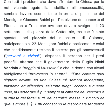
Con tutti i problemi che deve affrontare la Chiesa per le
note vicende legate alla pedofilia e all’ omosessualità,
sembra davvero sconcertante la presa di posizione del
Monsignor Giacomo Babini per l’esibizione del concerto di
Elton John a Trani che avrebbe dovuto svolgersi il 23
settembre nella piazza della Cattedrale, ma che è stato
spostato nel piazzale del monastero di Colonna,
anticipandolo al 22. Monsignor Babini è praticamente colui
che candidamente reclama il carcere per gli omosessuali
(“
perversi e viziosi
”), dispensa il perdono per i preti
pedofili, afferma che il governatore della Puglia
Nichi
Vendola
è “
peggio di Mussolini
” e che le donne con alcuni
abbigliamenti “
provocano lo stupro
”. “
Fare cantare quel
signore davanti ad una Chiesa mi sembra inadeguato,
blasfemo ed offensivo, esistono luoghi acconci a queste
cose, la Cattedrale é pur sempre la cattedra del Vescovo e
la chiesa dei fedeli tutti, dei cattolici, messa in ridicolo da
quel signore […] Tutti conoscono le disordinate tendenze