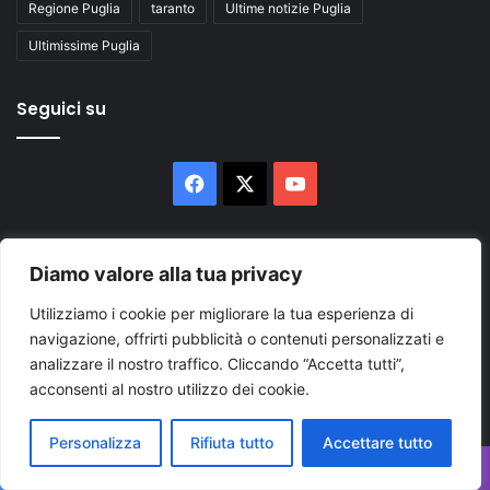
Regione Puglia
taranto
Ultime notizie Puglia
Ultimissime Puglia
Seguici su
Facebook
X
You
Tube
Diamo valore alla tua privacy
Utilizziamo i cookie per migliorare la tua esperienza di
navigazione, offrirti pubblicità o contenuti personalizzati e
Inserisci
analizzare il nostro traffico. Cliccando “Accetta tutti”,
il
acconsenti al nostro utilizzo dei cookie.
tuo
indirizzo
Personalizza
Rifiuta tutto
Accettare tutto
mail