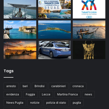
Tags
arresto
bari
Brindisi
carabinieri
cronaca
evidenza
Foggia
Lecce
Martina Franca
news
News Puglia
notizie
polizia di stato
puglia