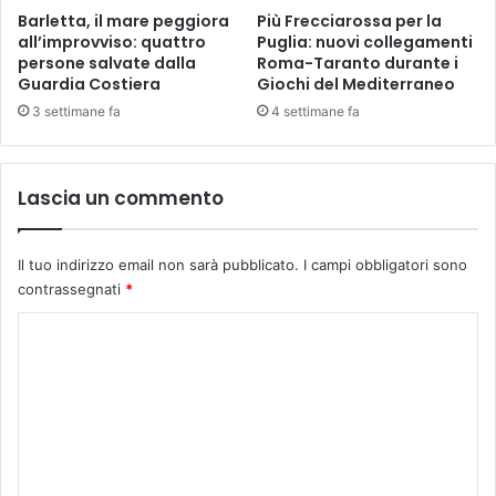
I
Barletta, il mare peggiora
Più Frecciarossa per la
P
all’improvviso: quattro
Puglia: nuovi collegamenti
persone salvate dalla
Roma-Taranto durante i
U
Guardia Costiera
Giochi del Mediterraneo
G
L
3 settimane fa
4 settimane fa
I
A
P
Lascia un commento
R
E
S
Il tuo indirizzo email non sarà pubblicato.
I campi obbligatori sono
S
contrassegnati
*
C
o
m
m
e
n