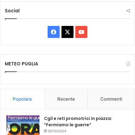
Social
F
X
Y
a
o
c
u
METEO PUGLIA
e
T
b
u
o
b
Popolare
Recente
Commenti
o
e
k
Cgil e reti promotrici in piazza:
“Fermiamo le guerre”
26/10/2024